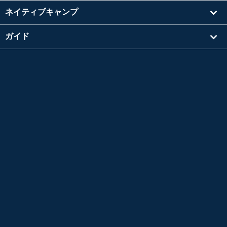
ネイティブキャンプ
ガイド
学習
講師を探す
その他
会社情報
英検®は、公益財団法人 日本英語検定協会の登録商標です。
このコンテンツは、公益財団法人 日本英語検定協会の承認や推奨、その他の検討を受けた
ものではありません。
TOEIC®L&R TEST はエデュケーショナル テスティング サービス (ETS) の登録商標です。