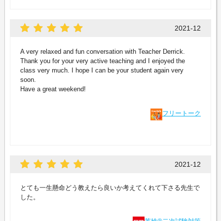
2021-12
A very relaxed and fun conversation with Teacher Derrick.
Thank you for your very active teaching and I enjoyed the
class very much. I hope I can be your student again very
soon.
Have a great weekend!
フリートーク
2021-12
とても一生懸命どう教えたら良いか考えてくれて下さる先生で
した。