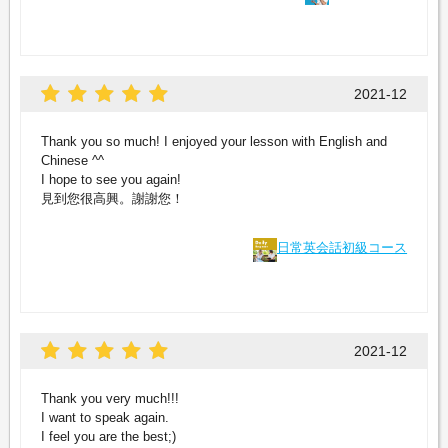
2021-12
Thank you so much! I enjoyed your lesson with English and
Chinese ^^
I hope to see you again!
見到您很高興。謝謝您！
日常英会話初級コース
2021-12
Thank you very much!!!
I want to speak again.
I feel you are the best;)