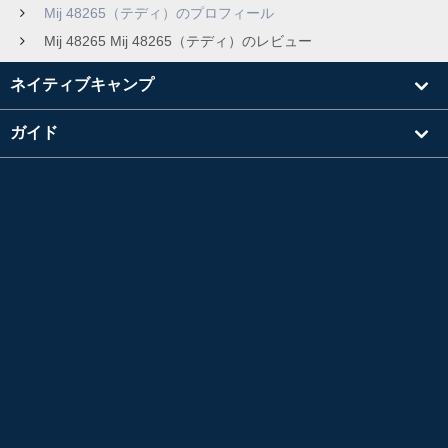
Mij 48265（テディ）のプロフィール
Mij 48265 Mij 48265（テディ）のレビュー
ネイティブキャンプ
ガイド
学習
講師を探す
その他
会社情報
英検®は、公益財団法人 日本英語検定協会の登録商標です。