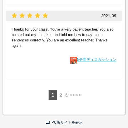
2021-09
Thanks for your class. You're a very patient teacher. You also
pointed out my mistakes and told me how to say those
sentences correctly. You are an excellent teacher. Thanks
again.
5分間ディスカッション
1
2
次 >>
PC版サイトを表示