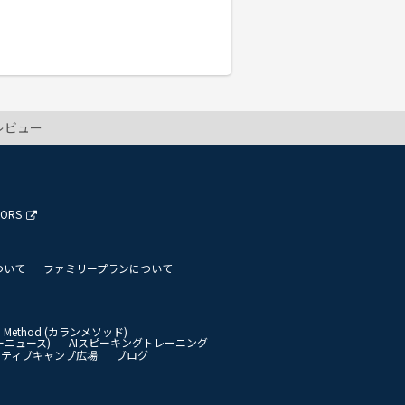
レビュー
TORS
ついて
ファミリープランについて
an Method (カランメソッド)
イリーニュース)
AIスピーキングトレーニング
イティブキャンプ広場
ブログ