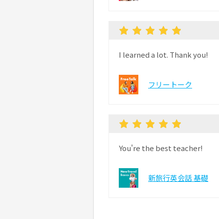
I learned a lot. Thank you!
フリートーク
You're the best teacher!
新旅行英会話 基礎