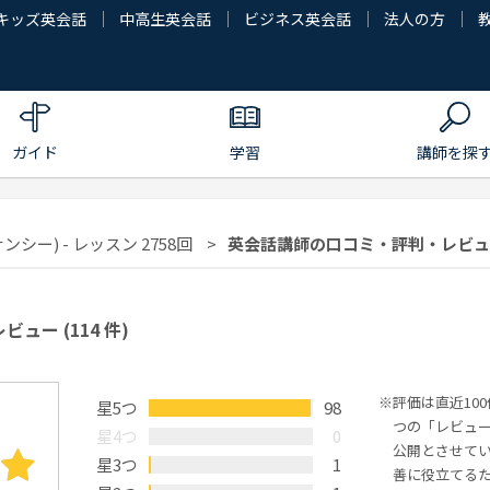
キッズ英会話
中高生英会話
ビジネス英会話
法人の方
ガイド
学習
講師を探
ンシー) - レッスン 2758回
英会話講師の口コミ・評判・レビュー |
レビュー
(114 件)
評価は直近10
星5つ
98
つの「レビュ
星4つ
0
公開とさせて
星3つ
1
善に役立てる