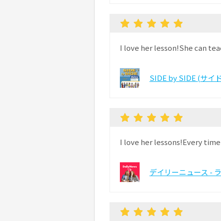
I love her lesson!She can te
SIDE by SIDE (
I love her lessons!Every time
デイリーニュース - 