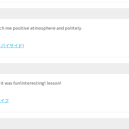
ach me positive atmosphere and politely.
サイドバイサイド)
 it was fun!interesting! lesson!
ライフ