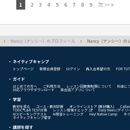
1
2
3
4
5
6
7
8
9
次 >>
Nancy（ナンシー）のプロフィール
Nancy（ナンシー）の
ネイティブキャンプ
トップページ
新規会員登録
ログイン
再入会希望の方
FOR TU
ガイド
はじめての方へ
ご利用方法
レッスン回数無制限について
料金に
対応ブラウザダウンロード
英会話アプリについて
学習
教材を見る
コース・教材診断
オンラインストア (教材購入)
Call
TOEIC®L&R TEST対策
レッスン環境チェック
Daily News (デ
AIスピーキングテスト
AI発音トレーニング
Hey! Native Camp
ネ
ネイティブキャンプ留学
講師を探す