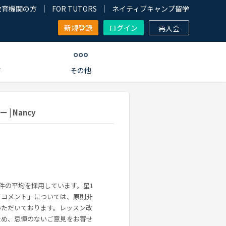
教育機関の方
FOR TUTORS
ネイティブキャンプ留学
新規登録
ログイン
再入会
す
その他
 Nancy
0件の平均を採用しています。星1
ーコメント」については、原則非
いただいております。レッスン改
ため、忌憚のないご意見をお寄せ