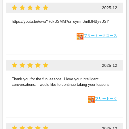
2025-12
https://youtu.be/ewaY7ckUSMM?si=uymnBmlfJNByvUSY
フリートークコース
2025-12
Thank you for the fun lessons. I love your intelligent
conversations. I would like to continue taking your lessons.
フリートーク
2025-12