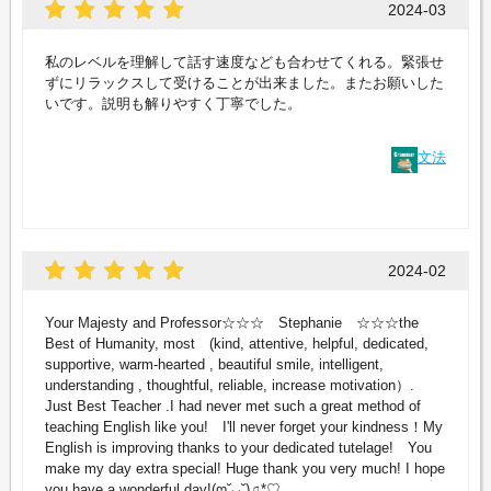
2024-03
私のレベルを理解して話す速度なども合わせてくれる。緊張せ
ずにリラックスして受けることが出来ました。またお願いした
いです。説明も解りやすく丁寧でした。
文法
2024-02
Your Majesty and Professor☆☆☆ Stephanie ☆☆☆the
Best of Humanity, most (kind, attentive, helpful, dedicated,
supportive, warm-hearted , beautiful smile, intelligent,
understanding , thoughtful, reliable, increase motivation）.
Just Best Teacher .I had never met such a great method of
teaching English like you! I'll never forget your kindness！My
English is improving thanks to your dedicated tutelage! You
make my day extra special! Huge thank you very much! I hope
you have a wonderful day!(ღ˘⌣˘)♫*♡