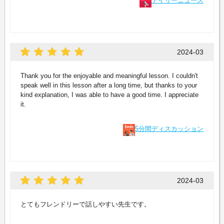
デイリーニュース
2024-03
Thank you for the enjoyable and meaningful lesson. I couldn't
speak well in this lesson after a long time, but thanks to your
kind explanation, I was able to have a good time. I appreciate
it.
5分間ディスカッション
2024-03
とてもフレンドリーで話しやすい先生です。