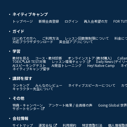
ネイティブキャンプ
トップページ
新規会員登録
ログイン
再入会希望の方
FOR TU
ガイド
はじめての方へ
ご利用方法
レッスン回数無制限について
料金に
対応ブラウザダウンロード
英会話アプリについて
学習
教材を見る
コース・教材診断
オンラインストア (教材購入)
Call
TOEIC®L&R TEST対策
レッスン環境チェック
Daily News (デ
AIスピーキングテスト
AI発音トレーニング
Hey! Native Camp
ネ
ネイティブキャンプ留学
講師を探す
ランキング
みんなのレビュー
ネイティブスピーカーについて
カ
キャラクター先生について
その他
特典・キャンペーン
アンケート結果 / 会員様の声
Going Global
サポートセンター
会社情報
サイトマップ
運営会社
利用規約
特定商取引法
個人情報取