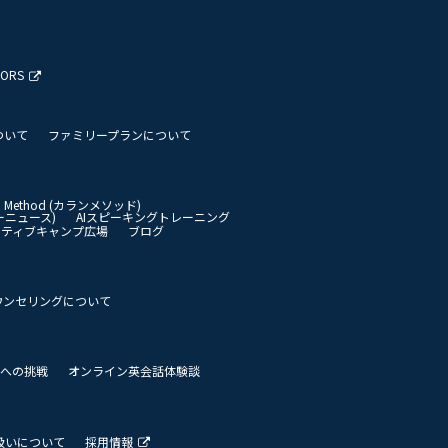
TORS
ついて
ファミリープランについて
an Method (カランメソッド)
イリーニュース)
AIスピーキングトレーニング
イティブキャンプ広場
ブログ
ウンセリングについて
 世界への挑戦
オンライン英会話体験談
扱いについて
採用情報