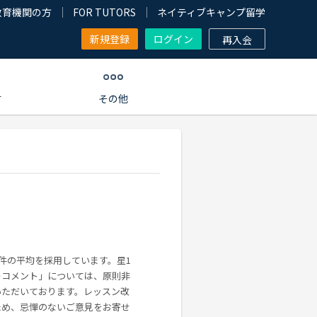
教育機関の方
FOR TUTORS
ネイティブキャンプ留学
新規登録
ログイン
再入会
す
その他
0件の平均を採用しています。星1
ーコメント」については、原則非
いただいております。レッスン改
ため、忌憚のないご意見をお寄せ