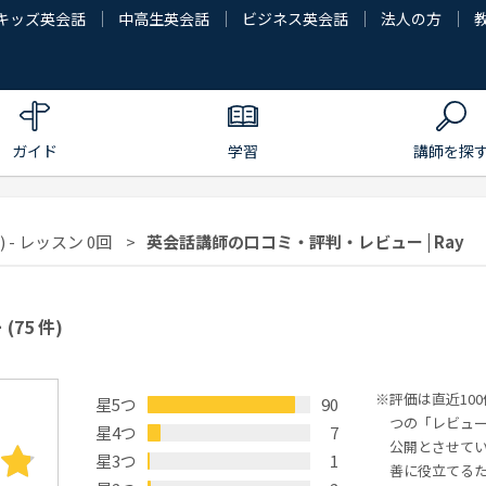
キッズ英会話
中高生英会話
ビジネス英会話
法人の方
ガイド
学習
講師を探
 - レッスン 0回
英会話講師の口コミ・評判・レビュー | Ray
ー
(75 件)
評価は直近10
星5つ
90
つの「レビュ
星4つ
7
公開とさせて
星3つ
1
善に役立てる