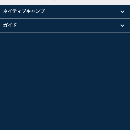
ネイティブキャンプ
ガイド
学習
講師を探す
その他
会社情報
英検®は、公益財団法人 日本英語検定協会の登録商標です。
このコンテンツは、公益財団法人 日本英語検定協会の承認や推奨、その他の検討を受けた
ものではありません。