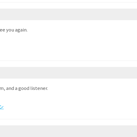
ee you again.
m, and a good listener.
ン