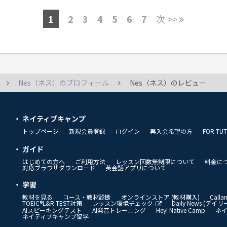
1
2
3
4
5
6
7
次 >>
Nes（ネス）のプロフィール
Nes（ネス）のレビュー
ネイティブキャンプ
トップページ
新規会員登録
ログイン
再入会希望の方
FOR TU
ガイド
はじめての方へ
ご利用方法
レッスン回数無制限について
料金に
対応ブラウザダウンロード
英会話アプリについて
学習
教材を見る
コース・教材診断
オンラインストア (教材購入)
Call
TOEIC®L&R TEST対策
レッスン環境チェック
Daily News (デ
AIスピーキングテスト
AI発音トレーニング
Hey! Native Camp
ネ
ネイティブキャンプ留学