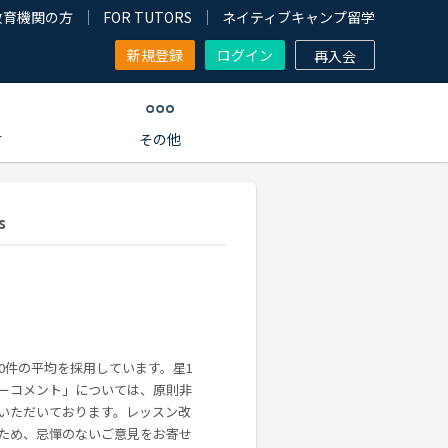
教育機関の方
FOR TUTORS
ネイティブキャンプ留学
新規登録
ログイン
再入会
す
その他
s
00件の平均を採用しています。星1
ーコメント」については、原則非
いただいております。レッスン改
ため、忌憚のないご意見をお寄せ