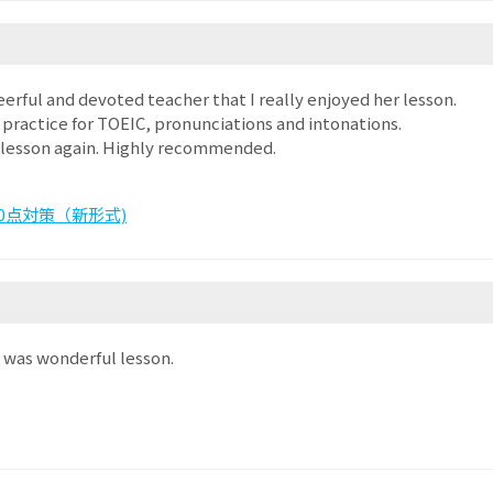
heerful and devoted teacher that I really enjoyed her lesson.
l practice for TOEIC, pronunciations and intonations.
er lesson again. Highly recommended.
 800点対策（新形式)
 was wonderful lesson.