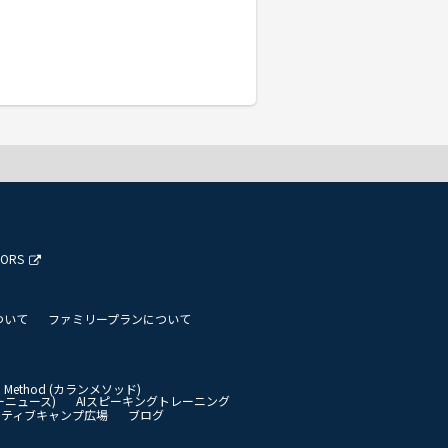
TORS
ついて
ファミリープランについて
an Method (カランメソッド)
イリーニュース)
AIスピーキングトレーニング
イティブキャンプ広場
ブログ