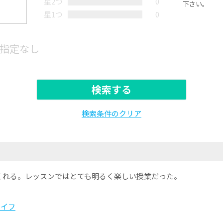
星2つ
0
下さい。
星1つ
0
指定なし
検索する
検索条件のクリア
くれる。レッスンではとても明るく楽しい授業だった。
ライフ