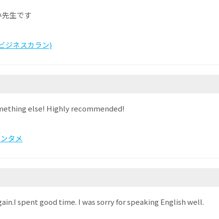
い先生です
ess (ビジネスカラン)
something else! Highly recommended!
エンタメ
gain.I spent good time. I was sorry for speaking English well.