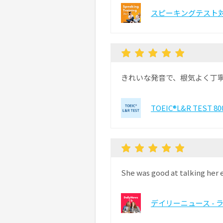
スピーキングテスト対
きれいな発音で、根気よく丁
TOEIC®L&R TEST
She was good at talking her e
デイリーニュース - 