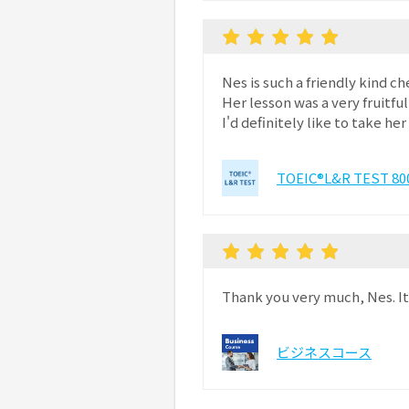
Nes is such a friendly kind c
Her lesson was a very fruitfu
I'd definitely like to take h
TOEIC®L&R TEST
Thank you very much, Nes. It
ビジネスコース