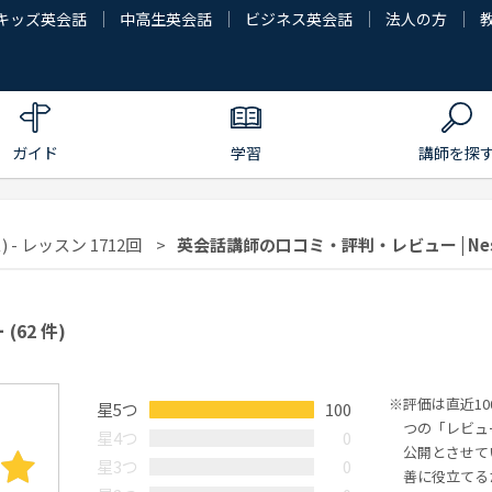
キッズ英会話
中高生英会話
ビジネス英会話
法人の方
ガイド
学習
講師を探
 - レッスン 1712回
英会話講師の口コミ・評判・レビュー | Ne
ー
(62 件)
評価は直近1
星5つ
100
つの「レビュ
星4つ
0
公開とさせて
星3つ
0
善に役立てる