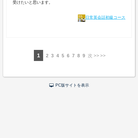
受けたいと思います。
日常英会話初級コース
1
2
3
4
5
6
7
8
9
次 >>
PC版サイトを表示