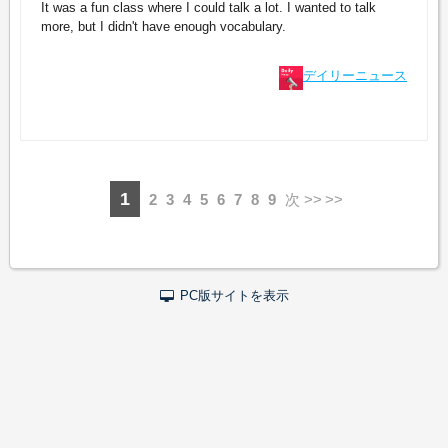
It was a fun class where I could talk a lot. I wanted to talk
more, but I didn't have enough vocabulary.
デイリーニュース
1
2
3
4
5
6
7
8
9
次 >>
PC版サイトを表示