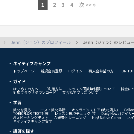
1
2
3
4
次 >>
Jenn（ジェン）のプロフィール
Jenn（ジェン）のレビュ
ネイティブキャンプ
トップページ
新規会員登録
ログイン
再入会希望の方
FOR TU
ガイド
はじめての方へ
ご利用方法
レッスン回数無制限について
料金に
対応ブラウザダウンロード
英会話アプリについて
学習
教材を見る
コース・教材診断
オンラインストア (教材購入)
Call
TOEIC®L&R TEST対策
レッスン環境チェック
Daily News (デ
AIスピーキングテスト
AI発音トレーニング
Hey! Native Camp
ネ
ネイティブキャンプ留学
講師を探す