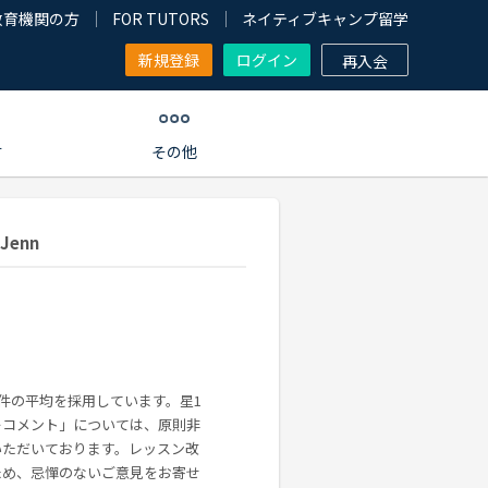
教育機関の方
FOR TUTORS
ネイティブキャンプ留学
新規登録
ログイン
再入会
す
その他
enn
0件の平均を採用しています。星1
ーコメント」については、原則非
いただいております。レッスン改
ため、忌憚のないご意見をお寄せ