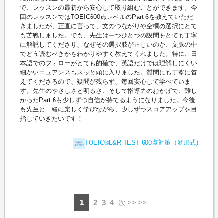
で、レッスンの最初から安心して取り組むことができます。今
回のレッスンではTOEIC600点レベルのPart 6を教えていただ
きましたが、正直に言って、文のつながりや空欄の選択にとて
も苦戦しました。でも、先生は一つひとつの設問をとても丁寧
に解説してくださり、なぜその選択肢が正しいのか、文脈の中
でどう読むべきかをわかりやすく教えてくれました。特に、日
本語でのフォローがとても的確で、英語だけでは理解しにくい
細かいニュアンスもスッと頭に入りました。質問にも丁寧に答
えてくださるので、疑問が残らず、毎回安心して学べていま
す。先生のやさしさと明るさ、そして指導力のおかげで、難し
かったPart 6も少しずつ自信が持てるようになりました。今後
も先生と一緒に楽しく学びながら、少しずつスコアアップを目
指していきたいです！
TOEIC®L&R TEST 600点対策（新形式)
1
2
3
4
次 >>