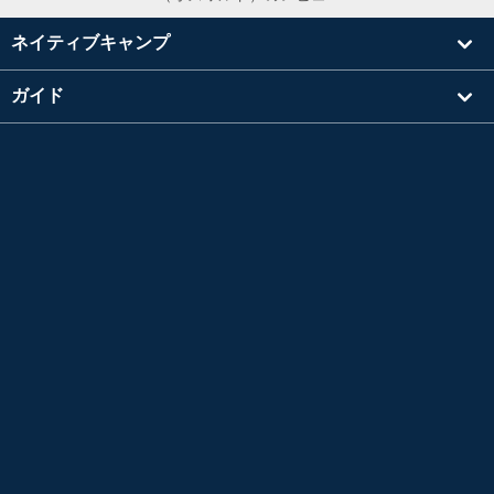
ネイティブキャンプ
ガイド
学習
講師を探す
その他
会社情報
英検®は、公益財団法人 日本英語検定協会の登録商標です。
このコンテンツは、公益財団法人 日本英語検定協会の承認や推奨、その他の検討を受けた
ものではありません。