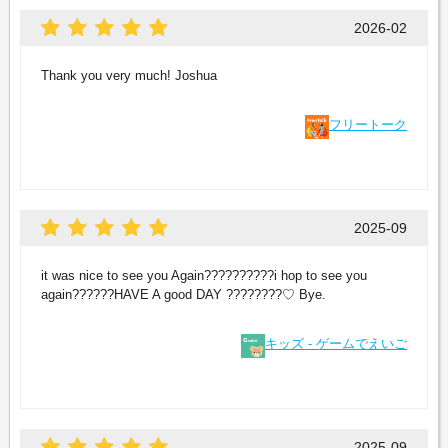
2026-02
Thank you very much! Joshua
フリートーク
2025-09
it was nice to see you Again??????????i hop to see you
again??????HAVE A good DAY ????????♡ Bye.
キッズ - ゲームでえいご
2025-09