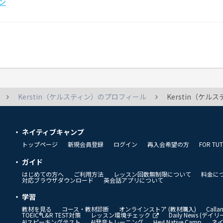
ン
Kerstin（ケルスティン）のプロフィール
Kerstin（ケ
ネイティブキャンプ
トップページ
新規会員登録
ログイン
再入会希望の方
FOR TU
ガイド
はじめての方へ
ご利用方法
レッスン回数無制限について
料金に
対応ブラウザダウンロード
英会話アプリについて
学習
教材を見る
コース・教材診断
オンラインストア (教材購入)
Call
TOEIC®L&R TEST対策
レッスン環境チェック
Daily News (デ
AIスピーキングテスト
AI発音トレーニング
Hey! Native Camp
ネ