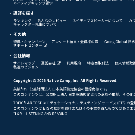
ネイティブキャンプ留学
講師を探す
ランキング
みんなのレビュー
ネイティブスピーカーについて
カ
キャラクター先生について
その他
特典・キャンペーン
アンケート結果 / 会員様の声
Going Global
サポートセンター
会社情報
サイトマップ
運営会社
利用規約
特定商取引法
個人情報取
私達のビジョン
Copyright © 2026 Native Camp, Inc. All Rights Reserved.
英検®は、公益財団法人 日本英語検定協会の登録商標です。
このコンテンツは、公益財団法人 日本英語検定協会の承認や推奨、その他
TOEIC®L&R TEST はエデュケーショナル テスティング サービス (ETS) 
このコンテンツは ETS の検討を受けまたはその承認を得たものではありま
*L&R = LISTENING AND READING