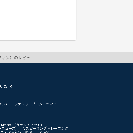
ルスティン）のレビュー
TORS
ついて
ファミリープランについて
an Method (カランメソッド)
イリーニュース)
AIスピーキングトレーニング
イティブキャンプ広場
ブログ