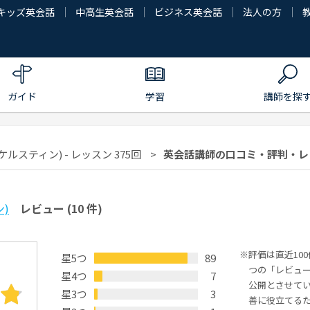
キッズ英会話
中高生英会話
ビジネス英会話
法人の方
ガイド
学習
講師を探
(ケルスティン) - レッスン 375回
英会話講師の口コミ・評判・レビュー 
)
レビュー
(10 件)
評価は直近10
星5つ
89
つの「レビュ
星4つ
7
公開とさせて
星3つ
3
善に役立てる