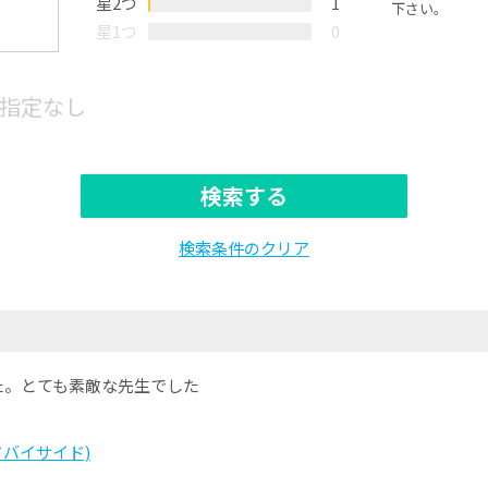
星2つ
1
下さい。
星1つ
0
指定なし
検索する
検索条件のクリア
た。とても素敵な先生でした
サイドバイサイド)