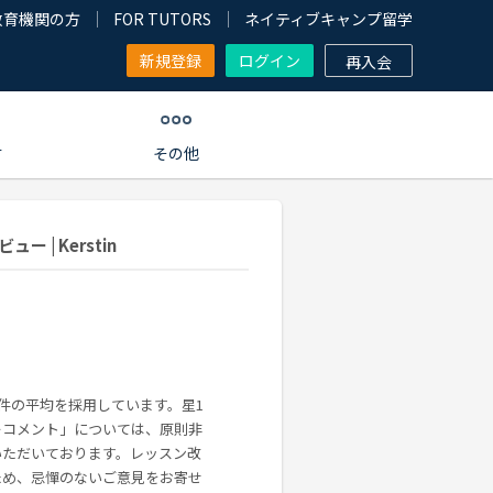
教育機関の方
FOR TUTORS
ネイティブキャンプ留学
新規登録
ログイン
再入会
す
その他
| Kerstin
0件の平均を採用しています。星1
ーコメント」については、原則非
いただいております。レッスン改
ため、忌憚のないご意見をお寄せ