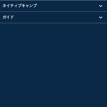
ネイティブキャンプ
ガイド
学習
講師を探す
その他
会社情報
英検®は、公益財団法人 日本英語検定協会の登録商標です。
このコンテンツは、公益財団法人 日本英語検定協会の承認や推奨、その他の検討を受けた
ものではありません。
TOEIC®L&R TEST はエデュケーショナル テスティング サービス (ETS) の登録商標です。