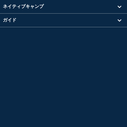
ネイティブキャンプ
ガイド
学習
講師を探す
その他
会社情報
英検®は、公益財団法人 日本英語検定協会の登録商標です。
このコンテンツは、公益財団法人 日本英語検定協会の承認や推奨、その他の検討を受けた
ものではありません。
TOEIC®L&R TEST はエデュケーショナル テスティング サービス (ETS) の登録商標です。