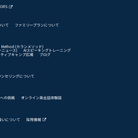
TORS
ついて
ファミリープランについて
an Method (カランメソッド)
イリーニュース)
AIスピーキングトレーニング
イティブキャンプ広場
ブログ
ウンセリングについて
 世界への挑戦
オンライン英会話体験談
扱いについて
採用情報