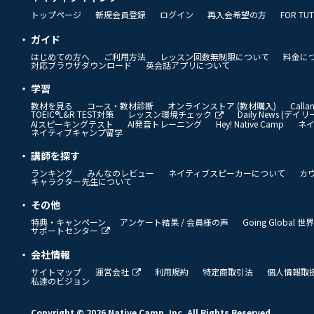
トップページ
新規会員登録
ログイン
再入会希望の方
FOR TU
ガイド
はじめての方へ
ご利用方法
レッスン回数無制限について
料金に
対応ブラウザダウンロード
英会話アプリについて
学習
教材を見る
コース・教材診断
オンラインストア (教材購入)
Call
TOEIC®L&R TEST対策
レッスン環境チェック
Daily News (デ
AIスピーキングテスト
AI発音トレーニング
Hey! Native Camp
ネ
ネイティブキャンプ留学
講師を探す
ランキング
みんなのレビュー
ネイティブスピーカーについて
カ
キャラクター先生について
その他
特典・キャンペーン
アンケート結果 / 会員様の声
Going Global
サポートセンター
会社情報
サイトマップ
運営会社
利用規約
特定商取引法
個人情報取
私達のビジョン
Copyright © 2026 Native Camp, Inc. All Rights Reserved.