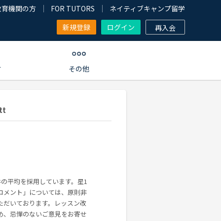
教育機関の方
FOR TUTORS
ネイティブキャンプ留学
新規登録
ログイン
再入会
す
その他
t
件の平均を採用しています。星1
コメント」については、原則非
ただいております。レッスン改
め、忌憚のないご意見をお寄せ