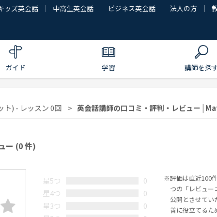
キッズ英会話
中高生英会話
ビジネス英会話
法人の方
ガイド
学習
講師を探
ト) - レッスン 0回
英会話講師の口コミ・評判・レビュー | Mat
ュー
(0 件)
評価は直近100
星5つ
0
つの「レビュー
星4つ
0
公開とさせてい
星3つ
0
善に役立てるた