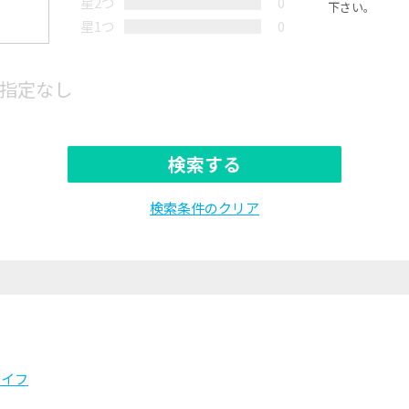
星2つ
0
下さい。
星1つ
0
指定なし
検索する
検索条件のクリア
ライフ