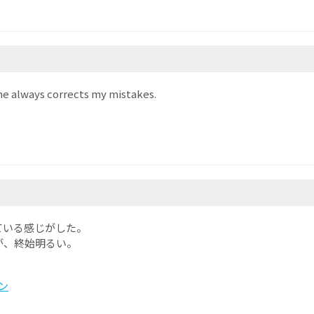
She always corrects my mistakes.
ている感じがした。
が、終始明るい。
ン