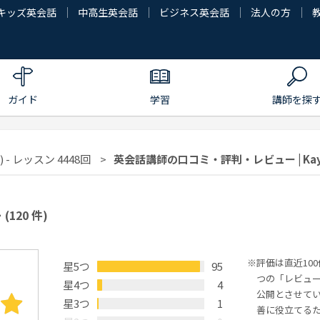
キッズ英会話
中高生英会話
ビジネス英会話
法人の方
ガイド
学習
講師を探
 - レッスン 4448回
英会話講師の口コミ・評判・レビュー | Ka
ー
(120 件)
評価は直近10
星5つ
95
つの「レビュ
星4つ
4
公開とさせて
星3つ
1
善に役立てる