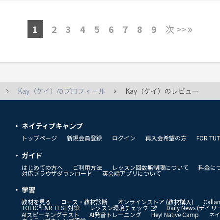
1
2
3
4
5
6
7
8
9
次 >>
Kay（ケイ）のプロフィール
Kay（ケイ）のレビュー
ネイティブキャンプ
トップページ
新規会員登録
ログイン
再入会希望の方
FOR TU
ガイド
はじめての方へ
ご利用方法
レッスン回数無制限について
料金に
対応ブラウザダウンロード
英会話アプリについて
学習
教材を見る
コース・教材診断
オンラインストア (教材購入)
Call
TOEIC®L&R TEST対策
レッスン環境チェック
Daily News (デ
AIスピーキングテスト
AI発音トレーニング
Hey! Native Camp
ネ