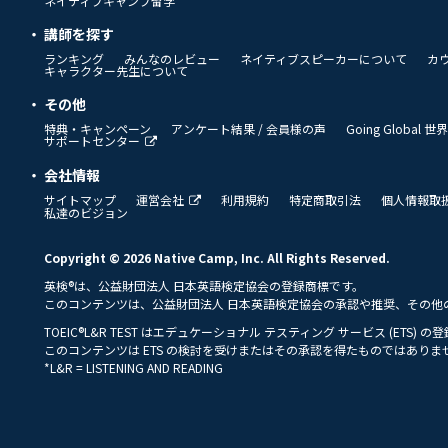
ネイティブキャンプ留学
講師を探す
ランキング
みんなのレビュー
ネイティブスピーカーについて
カ
キャラクター先生について
その他
特典・キャンペーン
アンケート結果 / 会員様の声
Going Global
サポートセンター
会社情報
サイトマップ
運営会社
利用規約
特定商取引法
個人情報取
私達のビジョン
Copyright © 2026 Native Camp, Inc. All Rights Reserved.
英検®は、公益財団法人 日本英語検定協会の登録商標です。
このコンテンツは、公益財団法人 日本英語検定協会の承認や推奨、その他
TOEIC®L&R TEST はエデュケーショナル テスティング サービス (ETS) 
このコンテンツは ETS の検討を受けまたはその承認を得たものではありま
*L&R = LISTENING AND READING