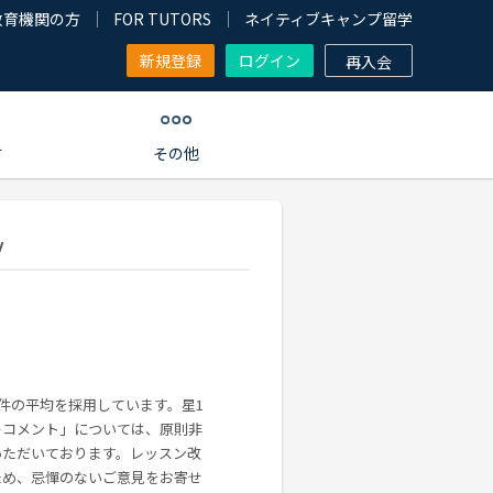
教育機関の方
FOR TUTORS
ネイティブキャンプ留学
新規登録
ログイン
再入会
す
その他
y
0件の平均を採用しています。星1
ーコメント」については、原則非
いただいております。レッスン改
ため、忌憚のないご意見をお寄せ