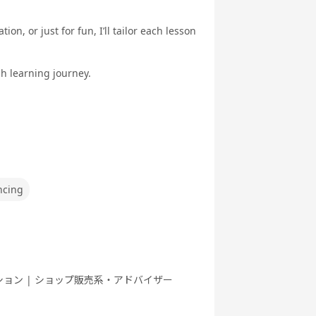
ぶ英文法
ク
on, or just for fun, I’ll tailor each lesson
sh learning journey.
行英会話
新旅行英会話
世界一周旅行
5分間ディス
基礎
実践
カッション
ncing
府県教材
フリートーク
職種別英会話
職種別英会話
基礎
実践
ション | ショップ販売系・アドバイザー