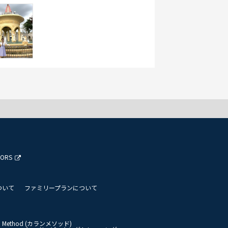
TORS
ついて
ファミリープランについて
an Method (カランメソッド)