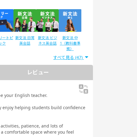
リートピ
新文法 日常
新文法 ビジ
新文法 中
ック
英会話
ネス英会話
1（教科書準
拠）
すべて見る (47)
レビュー
ディサプ
英検®二次試
IELTSスピー
スピーキング
GLISH
験対策
キング対策
テスト対策
ネス英語
日常英会話
e your English teacher.
 Daily
教材
ly enjoy helping students build confidence
ctivities, patience, and lots of
 a comfortable space where you feel
文法
イラストで学
トピックトー
スピーキング