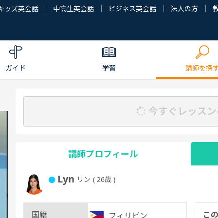
キッズ英会話
中高生英会話
ビジネス英会話
法人の方
ガイド
学習
講師を探
今すぐレッスン
講師プロフィール
Lyn
リン
( 26歳 )
国籍
こ
フィリピン