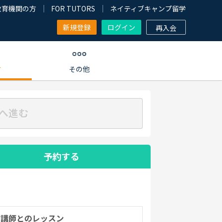
教育機関の方
FOR TUTORS
ネイティブキャンプ留学
新規登録
ログイン
再入会
す
その他
へ進む
予約する
の講師とのレッスン