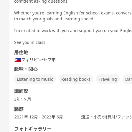
confident asking questions.
Speaking
TEST 600点
TEST 800点
テスト対策
テスト対策
Test対策
対策（新形
対策（新形
ビジネス英会
中高生英会話
式)
式)
話
Whether you’re learning English for school, exams, conversati
to match your goals and learning speed.
I’m excited to work with you and support you on your Engli
See you in class!
発音トレーニ
発音トレーニ
発音トレーニ
実践発音
旅行英会話
新旅
ング 基礎 - ア
ング 発展 - ア
ング 実践 - ア
居住地
メリカ英語 -
メリカ英語 -
メリカ英語 -
フィリピン
•
セブ市
趣味・関心
Listening to music
Reading books
Traveling
Da
ビジネス英会
キッズ - 基本
キッズ - 絵本
キッズ - ゲー
Let's Go (レ
都道
話
のえいご
のえいご
ムでえいご
ッツゴー)
講師歴
3年1ヶ月
職歴
2021年 12月 - 2022年 6月
流通・小売/消費財/ファッ
ワーホリ英会
ワーホリ英会
話 基礎
話 実践
フォトギャラリー