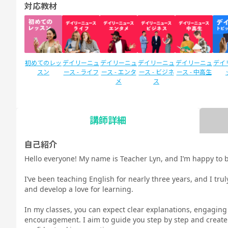
対応教材
初めてのレッ
デイリーニュ
デイリーニュ
デイリーニュ
デイリーニュ
デイ
スン
ース - ライフ
ース - エンタ
ース - ビジネ
ース - 中高生
メ
ス
講師詳細
SIDE by SIDE
新文法 中
新文法 中
カランメソッ
スタディサプ
スタ
(サイドバイ
2（教科書準
3（教科書準
ド
リENGLISH
リEN
自己紹介
サイド)
拠）
拠）
新日常英会話
ビジ
Hello everyone! My name is Teacher Lyn, and I’m happy to b
コース Daily
コース
教材
I’ve been teaching English for nearly three years, and I tru
and develop a love for learning.
In my classes, you can expect clear explanations, engaging a
encouragement. I aim to guide you step by step and create
TOEIC®L&R
TOEIC®L&R
TOEIC®
スピーキング
スピーキング