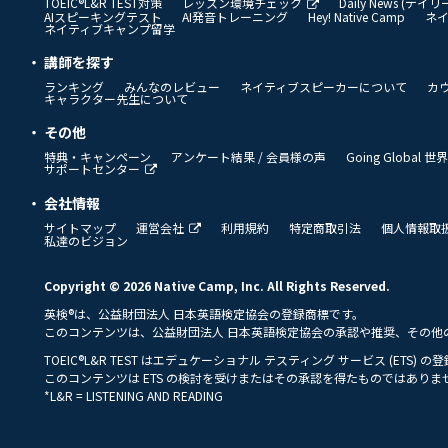
TOEIC®L&R TEST対策
レッスン環境チェック
Daily News (デ
AIスピーキングテスト
AI発音トレーニング
Hey! Native Camp
ネ
ネイティブキャンプ留学
講師を探す
ランキング
みんなのレビュー
ネイティブスピーカーについて
カ
キャラクター先生について
その他
特典・キャンペーン
アンケート結果 / 会員様の声
Going Global
サポートセンター
会社情報
サイトマップ
運営会社
利用規約
特定商取引法
個人情報取
私達のビジョン
Copyright © 2026 Native Camp, Inc. All Rights Reserved.
英検®は、公益財団法人 日本英語検定協会の登録商標です。
このコンテンツは、公益財団法人 日本英語検定協会の承認や推奨、その他
TOEIC®L&R TEST はエデュケーショナル テスティング サービス (ETS) 
このコンテンツは ETS の検討を受けまたはその承認を得たものではありま
*L&R = LISTENING AND READING