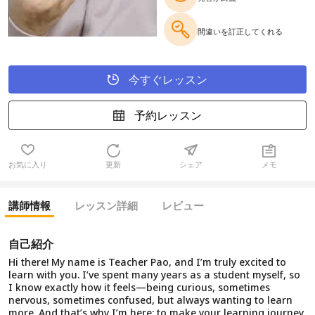
間違いを訂正してくれる
今すぐレッスン
予約レッスン
お気に入り
更新
シェア
メモ
講師情報
レッスン詳細
レビュー
自己紹介
Hi there! My name is Teacher Pao, and I’m truly excited to
learn with you. I’ve spent many years as a student myself, so
I know exactly how it feels—being curious, sometimes
nervous, sometimes confused, but always wanting to learn
more. And that’s why I’m here: to make your learning journey