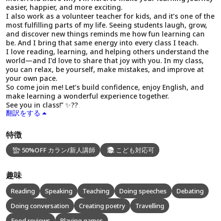
easier, happier, and more exciting.
I also work as a volunteer teacher for kids, and it’s one of the
most fulfilling parts of my life. Seeing students laugh, grow,
and discover new things reminds me how fun learning can
be. And I bring that same energy into every class I teach.
I love reading, learning, and helping others understand the
world—and I’d love to share that joy with you. In my class,
you can relax, be yourself, make mistakes, and improve at
your own pace.
So come join me! Let’s build confidence, enjoy English, and
make learning a wonderful experience together.
See you in class!” ✨??
翻訳をする
特徴
50%OFF カラン/新人講師
こども対応可
趣味
Reading
Speaking
Teaching
Doing speeches
Debating
Doing conversation
Creating poetry
Travelling
Food reviews
Playing games