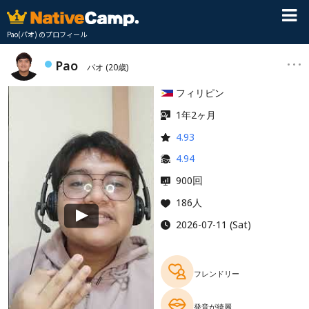
Pao(パオ) のプロフィール
Pao
パオ
(20歳)
フィリピン
1年2ヶ月
4.93
4.94
回
900
186人
2026-07-11 (Sat)
フレンドリー
発音が綺麗