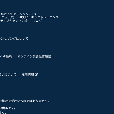
an Method (カランメソッド)
イリーニュース)
AIスピーキングトレーニング
イティブキャンプ広場
ブログ
ウンセリングについて
 世界への挑戦
オンライン英会話体験談
扱いについて
採用情報
の検討を受けたものではありません。
の登録商標です。
せん。