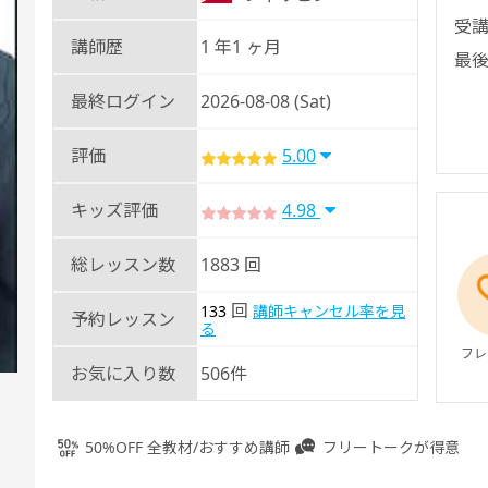
受講
講師歴
1 年1 ヶ月
最後
最終ログイン
2026-08-08 (Sat)
評価
5.00
キッズ評価
4.98
総レッスン数
1883 回
回
133
講師キャンセル率を見
予約レッスン
る
フレ
お気に入り数
506件
50%OFF 全教材/おすすめ講師
フリートークが得意