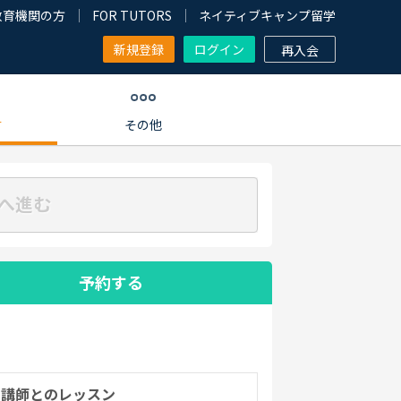
教育機関の方
FOR TUTORS
ネイティブキャンプ留学
新規登録
ログイン
再入会
す
その他
へ進む
予約する
の講師とのレッスン