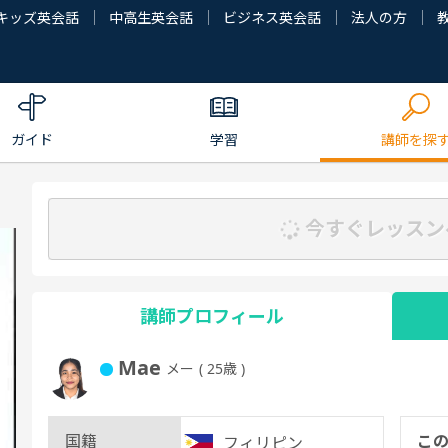
キッズ英会話
中高生英会話
ビジネス英会話
法人の方
ガイド
学習
講師を探
今すぐレッスン
講師プロフィール
Mae
メー
( 25歳 )
国籍
こ
フィリピン