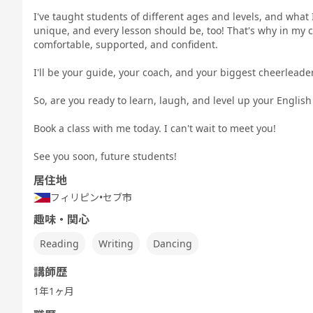
Sp
TEST 600点
TEST 800点
テスト対策
テスト対策
テスト対策
Te
I've taught students of different ages and levels, and what I
対策（新形
対策（新形
日常英会話
ビジネス英会
中高生英会話
式)
式)
話
unique, and every lesson should be, too! That's why in my c
comfortable, supported, and confident.
I'll be your guide, your coach, and your biggest cheerleader
So, are you ready to learn, laugh, and level up your English 
スピーキング
発音トレーニ
発音トレーニ
発音トレーニ
実践発音
旅
ング 基礎 - ア
ング 発展 - ア
ング 実践 - ア
メリカ英語 -
メリカ英語 -
メリカ英語 -
Book a class with me today. I can't wait to meet you!
See you soon, future students!
居住地
5分間ディス
フィリピン
ビジネス英会
•
セブ市
キッズ - 基本
キッズ - 絵本
キッズ - ゲー
Let'
カッション
話
のえいご
のえいご
ムでえいご
ッ
趣味・関心
Reading
Writing
Dancing
講師歴
職種別英会話
ワーホリ英会
ワーホリ英会
1年1ヶ月
実践
話 基礎
話 実践