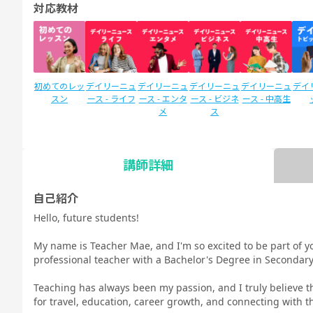
対応教材
初めてのレッ
デイリーニュ
デイリーニュ
デイリーニュ
デイリーニュ
デイ
スン
ース - ライフ
ース - エンタ
ース - ビジネ
ース - 中高生
メ
ス
講師詳細
SIDE by SIDE
Callan for
新文法 中
新文法 中
カランメソッ
スタ
(サイドバイ
Kids (カラン
2（教科書準
3（教科書準
ド
リEN
自己紹介
サイド)
キッズ)
拠）
拠）
新日
Hello, future students!
コース
My name is Teacher Mae, and I'm so excited to be part of yo
professional teacher with a Bachelor's Degree in Secondary
Teaching has always been my passion, and I truly believe 
for travel, education, career growth, and connecting with t
TOEIC®L&R
TOEIC®L&R
TO
スピーキング
スピーキング
スピーキング