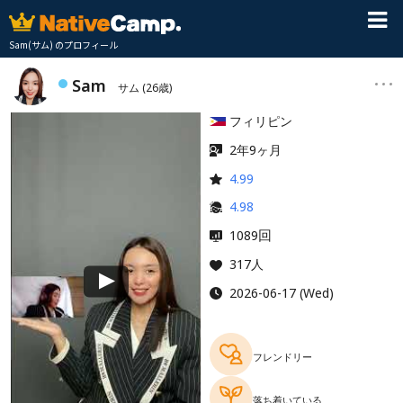
Sam(サム) のプロフィール
Sam
サム
(26歳)
フィリピン
2年9ヶ月
4.99
4.98
回
1089
317人
2026-06-17 (Wed)
フレンドリー
落ち着いている