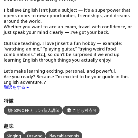
I believe English isn’t just a subject — it’s a superpower that
opens doors to new opportunities, friendships, and dreams
around the world.
Whether you want to ace an exam, travel with confidence, or
just speak your mind clearly — I’ve got your back.
Outside teaching, I love [insert a fun hobby — example:
“watching anime,” “playing guitar,” “trying weird food
combinations,” etc.], so don’t be surprised if we end up
learning English through things you actually enjoy!
Let’s make learning exciting, personal, and powerful.
Are you ready? Because I’m excited to be your guide in this
English adventure. ?
翻訳をする
特徴
50%OFF カラン/新人講師
こども対応可
趣味
Singing
Drawing
Play table tennis