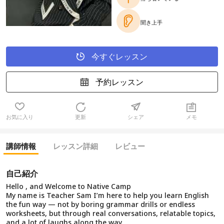
聞き上手
今すぐレッスン
予約レッスン
お気に入り
更新
シェア
メモ
講師情報
レッスン詳細
レビュー
自己紹介
Hello , and Welcome to Native Camp
My name is Teacher Sam I’m here to help you learn English
the fun way — not by boring grammar drills or endless
worksheets, but through real conversations, relatable topics,
and a lot of laughs along the way.