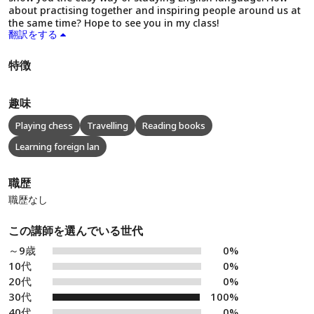
about practising together and inspiring people around us at
the same time? Hope to see you in my class!
翻訳をする
特徴
趣味
Playing chess
Travelling
Reading books
Learning foreign lan
職歴
職歴なし
この講師を選んでいる世代
～9歳
0%
10代
0%
20代
0%
30代
100%
40代
0%