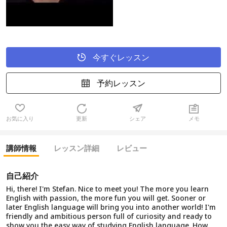
今すぐレッスン
予約レッスン
お気に入り
更新
シェア
メモ
講師情報
レッスン詳細
レビュー
自己紹介
Hi, there! I'm Stefan. Nice to meet you! The more you learn
English with passion, the more fun you will get. Sooner or
later English language will bring you into another world! I'm
friendly and ambitious person full of curiosity and ready to
show you the easy way of studying English language. How