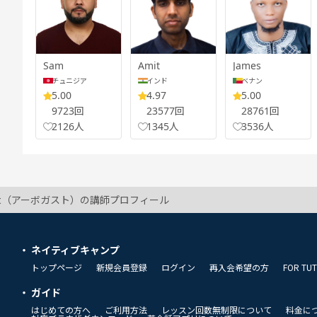
Sam
Amit
James
チュニジア
インド
ベナン
5.00
4.97
5.00
9723回
23577回
28761回
2126人
1345人
3536人
ast（アーボガスト）の講師プロフィール
ネイティブキャンプ
トップページ
新規会員登録
ログイン
再入会希望の方
FOR TU
ガイド
はじめての方へ
ご利用方法
レッスン回数無制限について
料金に