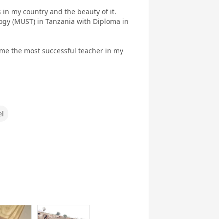
ぶ英文法
ク
 in my country and the beauty of it.
ogy (MUST) in Tanzania with Diploma in
ome the most successful teacher in my
行英会話
新旅行英会話
世界一周旅行
5分間ディス
基礎
実践
カッション
el
府県教材
フリートーク
職種別英会話
職種別英会話
基礎
実践