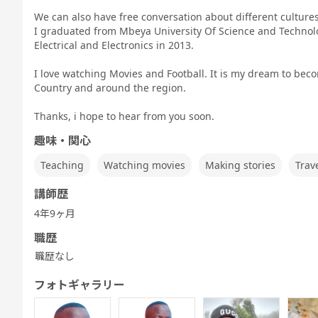
Speaking
TEST 600点
TEST 800点
テスト対策
テスト対策
Test対策
We can also have free conversation about different cultures
対策（新形
対策（新形
ビジネス英会
中高生英会話
式)
式)
話
I graduated from Mbeya University Of Science and Technol
Electrical and Electronics in 2013.
I love watching Movies and Football. It is my dream to bec
Country and around the region.
発音トレーニ
発音トレーニ
発音トレーニ
実践発音
旅行英会話
新旅
ング 基礎 - ア
ング 発展 - ア
ング 実践 - ア
Thanks, i hope to hear from you soon.
メリカ英語 -
メリカ英語 -
メリカ英語 -
趣味・関心
Teaching
Watching movies
Making stories
Trav
講師歴
ビジネス英会
キッズ - 基本
キッズ - 絵本
キッズ - ゲー
Let's Go (レ
都道
4年9ヶ月
話
のえいご
のえいご
ムでえいご
ッツゴー)
職歴
職歴なし
フォトギャラリー
ワーホリ英会
ワーホリ英会
話 基礎
話 実践