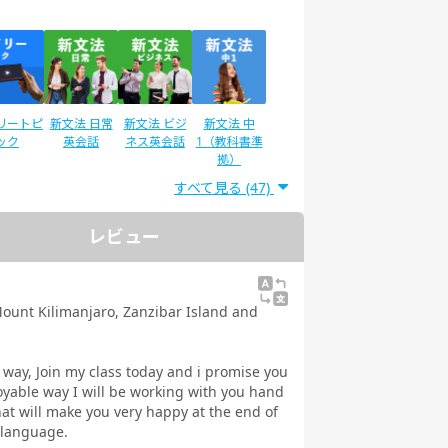
リートピ
新文法 日常
新文法 ビジ
新文法 中
ック
英会話
ネス英会話
1（教科書準
拠）
すべて見る (47)
レビュー
ディサプ
英検®二次試
IELTSスピー
スピーキング
GLISH
験対策
キング対策
テスト対策
ネス英語
日常英会話
ount Kilimanjaro, Zanzibar Island and
 Daily
教材
y way, Join my class today and i promise you
njoyable way I will be working with you hand
hat will make you very happy at the end of
 language.
文法
イラストで学
トピックトー
スピーキング