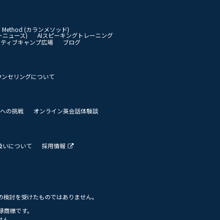
an Method (カランメソッド)
イリーニュース)
AIスピーキングトレーニング
イティブキャンプ広場
ブログ
ウンセリングについて
 世界への挑戦
オンライン英会話体験談
扱いについて
採用情報
の検討を受けたものではありません。
の登録商標です。
せん。