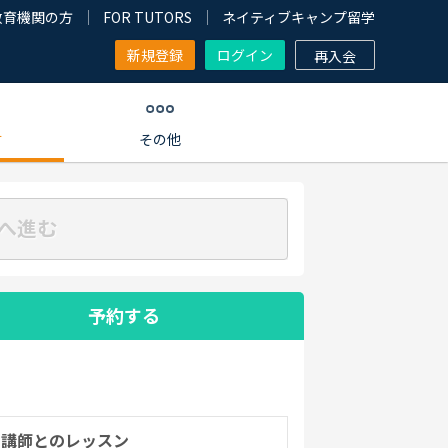
教育機関の方
FOR TUTORS
ネイティブキャンプ留学
新規登録
ログイン
再入会
す
その他
へ進む
予約する
の講師とのレッスン