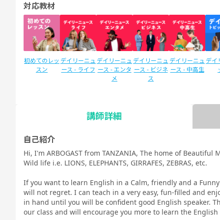
対応教材
初めてのレッ
デイリーニュ
デイリーニュ
デイリーニュ
デイリーニュ
デイ
スン
ース - ライフ
ース - エンタ
ース - ビジネ
ース - 中高生
メ
ス
講師詳細
SIDE by SIDE
新文法 中
新文法 中
カランメソッ
スタディサプ
スタ
(サイドバイ
2（教科書準
3（教科書準
ド
リENGLISH
リEN
自己紹介
サイド)
拠）
拠）
新日常英会話
ビジ
Hi, I'm ARBOGAST from TANZANIA, The home of Beautiful M
コース Daily
コース
Wild life i.e. LIONS, ELEPHANTS, GIRRAFES, ZEBRAS, etc.
教材
If you want to learn English in a Calm, friendly and a Funn
will not regret. I can teach in a very easy, fun-filled and e
in hand until you will be confident good English speaker. T
our class and will encourage you more to learn the English
TOEIC®L&R
TOEIC®L&R
TOEIC®
スピーキング
スピーキング