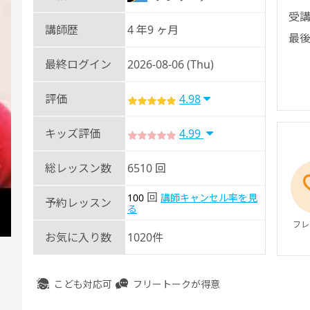
受講
講師歴
4 年9 ヶ月
最後
最終ログイン
2026-08-06 (Thu)
評価
4.98
キッズ評価
4.99
総レッスン数
6510 回
回
100
講師キャンセル率を見
予約レッスン
る
フレ
お気に入り数
1020件
こども対応可
フリートークが得意