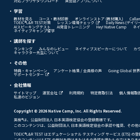
対応ブラウザダウンロード
英会話アプリについて
学習
教材を見る
コース・教材診断
オンラインストア (教材購入)
Call
TOEIC®L&R TEST対策
レッスン環境チェック
Daily News (デ
AIスピーキングテスト
AI発音トレーニング
Hey! Native Camp
ネ
ネイティブキャンプ留学
講師を探す
ランキング
みんなのレビュー
ネイティブスピーカーについて
カ
キャラクター先生について
その他
特典・キャンペーン
アンケート結果 / 会員様の声
Going Global
サポートセンター
会社情報
サイトマップ
運営会社
利用規約
特定商取引法
個人情報取
私達のビジョン
Copyright © 2026 Native Camp, Inc. All Rights Reserved.
英検®は、公益財団法人 日本英語検定協会の登録商標です。
このコンテンツは、公益財団法人 日本英語検定協会の承認や推奨、その他
TOEIC®L&R TEST はエデュケーショナル テスティング サービス (ETS) 
このコンテンツは ETS の検討を受けまたはその承認を得たものではありま