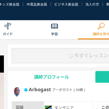
キッズ英会話
中高生英会話
ビジネス英会話
法人の方
ガイド
学習
講師を探
今すぐレッスン
講師プロフィール
Arbogast
アーボガスト
( 34歳 )
国籍
こ
タンザニア