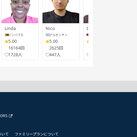
Linda
Nico
Divan
Teke
ジンバブエ
アルゼンチン
アルメニア
ガ
5.00
5.00
4.99
5.
16164回
2625回
3599回
79
1728人
447人
799人
13
TORS
ついて
ファミリープランについて