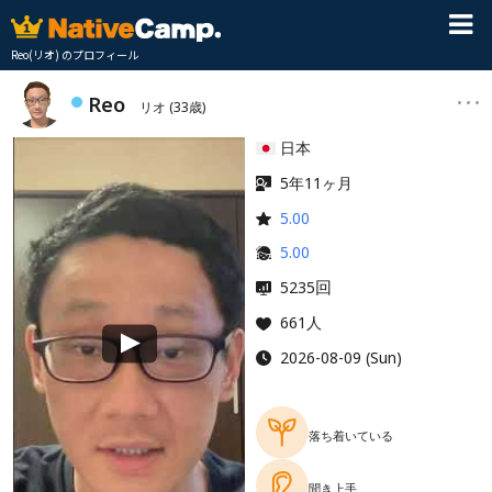
Reo(リオ) のプロフィール
Reo
リオ
(33歳)
日本
5年11ヶ月
5.00
5.00
回
5235
661人
2026-08-09 (Sun)
落ち着いている
聞き上手