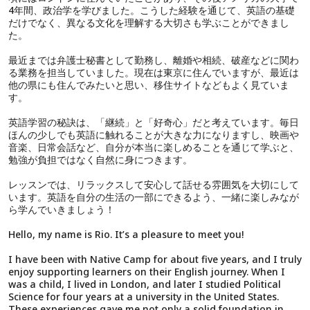
4年間、政治学を学びました。こうした経験を通じて、英語の基礎
だけでなく、異なる文化を理解する大切さも学ぶことができまし
た。
最近までは弁護士秘書として勤務し、離婚や相続、破産などに関わ
る業務を担当していました。現在は東京に住んでいますが、最近は
他の県にも住んでみたいと思い、移住サイトなどもよく見ていま
す。
英語学習の秘訣は、「継続」と「好奇心」だと考えています。毎日
ほんの少しでも英語に触れることが大きな力になりますし、映画や
音楽、日常会話など、自分が本当に楽しめることを通じて学ぶと、
勉強が負担ではなく自然に身につきます。
レッスンでは、リラックスして安心して話せる雰囲気を大切にして
います。英語を自分の生活の一部にできるよう、一緒に楽しみなが
ら学んでいきましょう！
Hello, my name is Rio. It’s a pleasure to meet you!
I have been with Native Camp for about five years, and I truly
enjoy supporting learners on their English journey. When I
was a child, I lived in London, and later I studied Political
Science for four years at a university in the United States.
These experiences gave me not only a solid foundation in