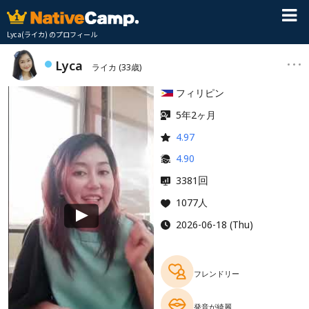
Lyca(ライカ) のプロフィール
Lyca
ライカ
(33歳)
フィリピン
5年2ヶ月
4.97
4.90
回
3381
1077人
2026-06-18 (Thu)
フレンドリー
発音が綺麗