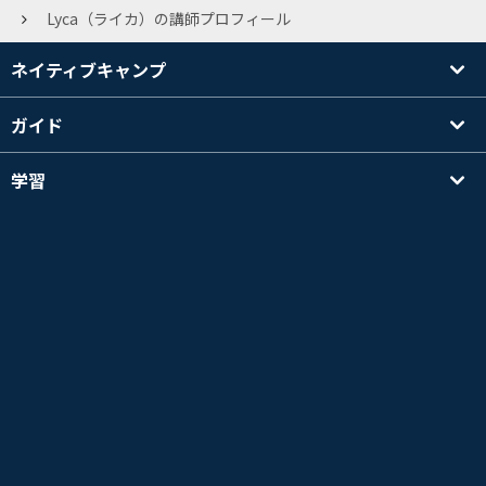
Lyca（ライカ）の講師プロフィール
ネイティブキャンプ
ガイド
学習
講師を探す
その他
会社情報
英検®は、公益財団法人 日本英語検定協会の登録商標です。