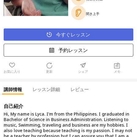
聞き上手
今すぐレッスン
予約レッスン
お気に入り
更新
シェア
メモ
講師情報
レッスン詳細
レビュー
自己紹介
Hi, My name is Lyca. I’m from the Philippines. I graduated in
Bachelor of Science in Business Administration. Listening to
music, Swimming, traveling and business are my hobbies. I
also love teaching because teaching is my passion. I may not
be a teacher by profession but I can assure you that I am a