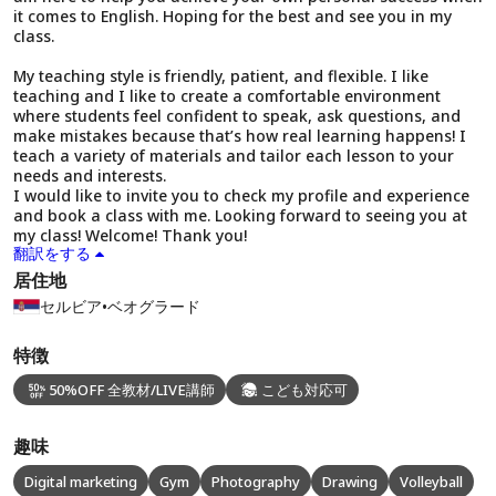
it comes to English. Hoping for the best and see you in my
class.
My teaching style is friendly, patient, and flexible. I like
teaching and I like to create a comfortable environment
where students feel confident to speak, ask questions, and
make mistakes because that’s how real learning happens! I
teach a variety of materials and tailor each lesson to your
needs and interests.
I would like to invite you to check my profile and experience
and book a class with me. Looking forward to seeing you at
my class! Welcome! Thank you!
翻訳をする
居住地
セルビア
•
ベオグラード
特徴
50%OFF 全教材/LIVE講師
こども対応可
趣味
Digital marketing
Gym
Photography
Drawing
Volleyball