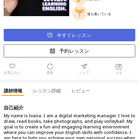
落ち着いている
今すぐレッスン
予約レッスン
お気に入り
更新
シェア
メモ
講師情報
レッスン詳細
レビュー
自己紹介
My name is Ivana. I am a digital marketing manager. I love to
draw, read books, take photographs, and play volleyball. My
goal is to create a fun and engaging learning environment
where you can improve your English skills with confidence. I
am here to help you achieve your own personal success when