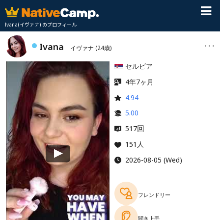
Ivana(イヴァナ) のプロフィール
Ivana
イヴァナ
(24歳)
セルビア
4年7ヶ月
4.94
5.00
回
517
151人
2026-08-05 (Wed)
フレンドリー
聞き上手