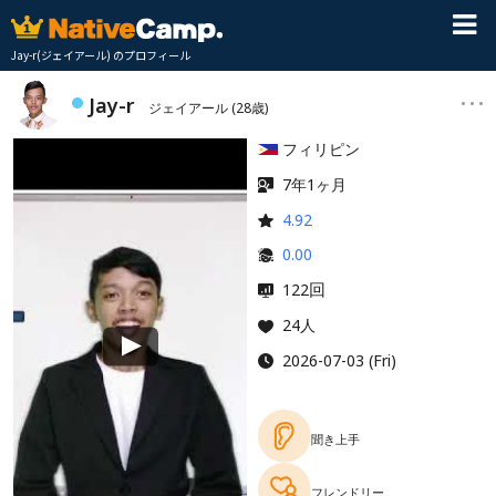
Jay-r(ジェイアール) のプロフィール
Jay-r
ジェイアール
(28歳)
フィリピン
7年1ヶ月
4.92
0.00
回
122
24人
2026-07-03 (Fri)
聞き上手
フレンドリー