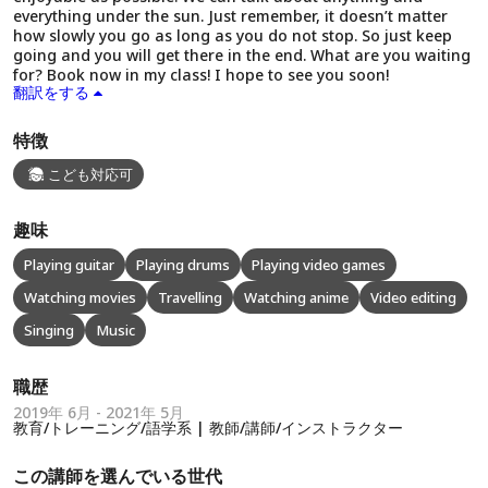
everything under the sun. Just remember, it doesn’t matter
how slowly you go as long as you do not stop. So just keep
going and you will get there in the end. What are you waiting
for? Book now in my class! I hope to see you soon!
翻訳をする
特徴
こども対応可
趣味
Playing guitar
Playing drums
Playing video games
Watching movies
Travelling
Watching anime
Video editing
Singing
Music
職歴
2019年 6月 - 2021年 5月
教育/トレーニング/語学系 | 教師/講師/インストラクター
この講師を選んでいる世代