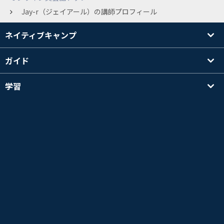
Jay-r（ジェイアール）の講師プロフィール
ネイティブキャンプ
ガイド
学習
講師を探す
その他
会社情報
英検®は、公益財団法人 日本英語検定協会の登録商標です。