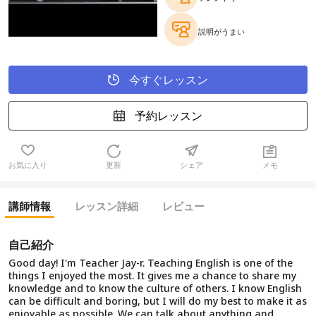
説明がうまい
今すぐレッスン
予約レッスン
お気に入り
更新
シェア
メモ
講師情報
レッスン詳細
レビュー
自己紹介
Good day! I'm Teacher Jay-r. Teaching English is one of the
things I enjoyed the most. It gives me a chance to share my
knowledge and to know the culture of others. I know English
can be difficult and boring, but I will do my best to make it as
enjoyable as possible. We can talk about anything and