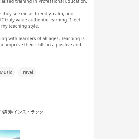
alized training in Professional Education.
ぶ英文法
ク
they see me as friendly, calm, and
I truly value authentic learning. I feel
my teaching style.
ng with learners of all ages. Teaching is
d improve their skills in a positive and
行英会話
新旅行英会話
世界一周旅行
5分間ディス
基礎
実践
カッション
Music
Travel
府県教材
フリートーク
職種別英会話
職種別英会話
基礎
実践
師/講師/インストラクター