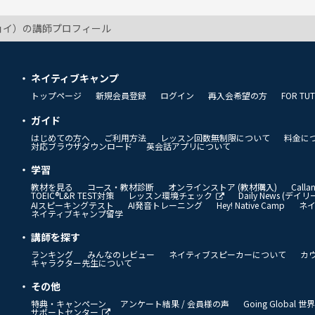
ジョイ）の講師プロフィール
ネイティブキャンプ
トップページ
新規会員登録
ログイン
再入会希望の方
FOR TU
ガイド
はじめての方へ
ご利用方法
レッスン回数無制限について
料金に
対応ブラウザダウンロード
英会話アプリについて
学習
教材を見る
コース・教材診断
オンラインストア (教材購入)
Call
TOEIC®L&R TEST対策
レッスン環境チェック
Daily News (デ
AIスピーキングテスト
AI発音トレーニング
Hey! Native Camp
ネ
ネイティブキャンプ留学
講師を探す
ランキング
みんなのレビュー
ネイティブスピーカーについて
カ
キャラクター先生について
その他
特典・キャンペーン
アンケート結果 / 会員様の声
Going Global
サポートセンター