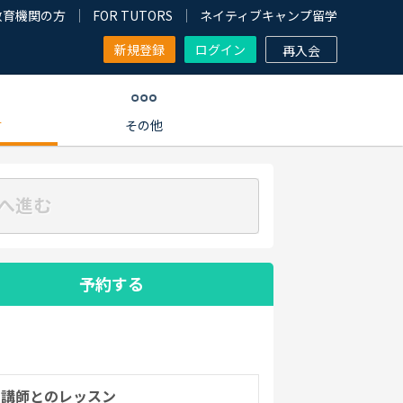
教育機関の方
FOR TUTORS
ネイティブキャンプ留学
新規登録
ログイン
再入会
す
その他
へ進む
予約する
の講師とのレッスン