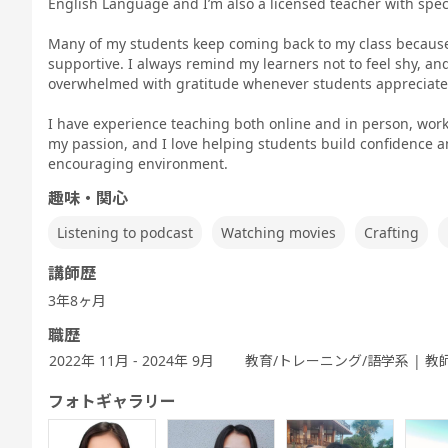
English Language and I’m also a licensed teacher with speci
Speaking
TEST 600点
TEST 800点
テスト対策
テスト対策
Test対策
対策（新形
対策（新形
ビジネス英会
中高生英会話
式)
式)
話
Many of my students keep coming back to my class because 
supportive. I always remind my learners not to feel shy, and 
overwhelmed with gratitude whenever students appreciate 
I have experience teaching both online and in person, worki
my passion, and I love helping students build confidence an
発音トレーニ
発音トレーニ
発音トレーニ
実践発音
旅行英会話
新旅
ング 基礎 - ア
ング 発展 - ア
ング 実践 - ア
encouraging environment.
メリカ英語 -
メリカ英語 -
メリカ英語 -
趣味・関心
Listening to podcast
Watching movies
Crafting
講師歴
ビジネス英会
キッズ - 基本
キッズ - 絵本
キッズ - ゲー
Let's Go (レ
都道
3年8ヶ月
話
のえいご
のえいご
ムでえいご
ッツゴー)
職歴
2022年 11月 - 2024年 9月
教育/トレーニング/語学系 | 教
フォトギャラリー
ワーホリ英会
ワーホリ英会
話 基礎
話 実践