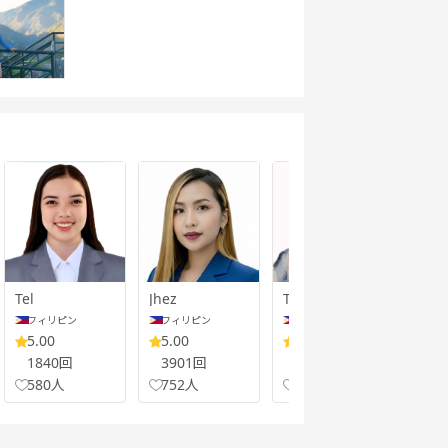
Tel
Jhez
Tar
Jan
フィリピン
フィリピン
フィリピン
フ
5.00
5.00
4.97
4.
1840回
3901回
2400回
15
580人
752人
662人
50