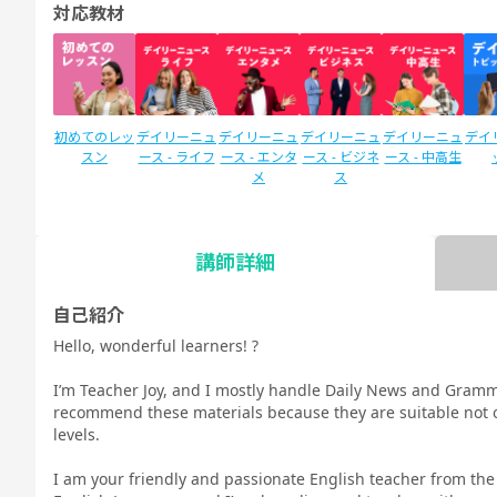
対応教材
初めてのレッ
デイリーニュ
デイリーニュ
デイリーニュ
デイリーニュ
デイ
スン
ース - ライフ
ース - エンタ
ース - ビジネ
ース - 中高生
メ
ス
講師詳細
SIDE by SIDE
新文法 中
新文法 中
カランメソッ
スタディサプ
スタ
(サイドバイ
2（教科書準
3（教科書準
ド
リENGLISH
リEN
自己紹介
サイド)
拠）
拠）
新日常英会話
ビジ
Hello, wonderful learners! ?
コース Daily
コース
教材
I’m Teacher Joy, and I mostly handle Daily News and Gram
recommend these materials because they are suitable not on
levels.
I am your friendly and passionate English teacher from the 
TOEIC®L&R
TOEIC®L&R
TOEIC®
スピーキング
スピーキング