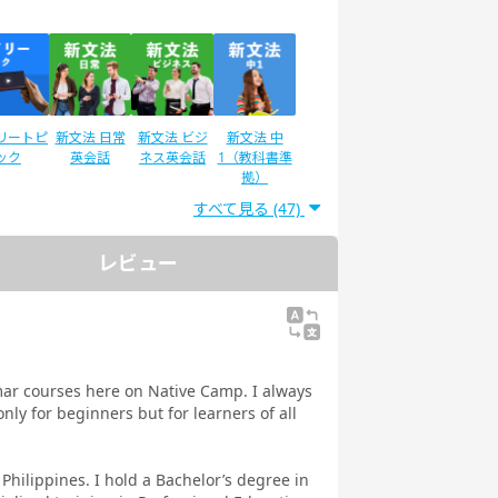
リートピ
新文法 日常
新文法 ビジ
新文法 中
ック
英会話
ネス英会話
1（教科書準
拠）
すべて見る (47)
レビュー
ディサプ
英検®二次試
IELTSスピー
スピーキング
GLISH
験対策
キング対策
テスト対策
ネス英語
日常英会話
 Daily
教材
mar courses here on Native Camp. I always
ly for beginners but for learners of all
Philippines. I hold a Bachelor’s degree in
文法
イラストで学
トピックトー
スピーキング