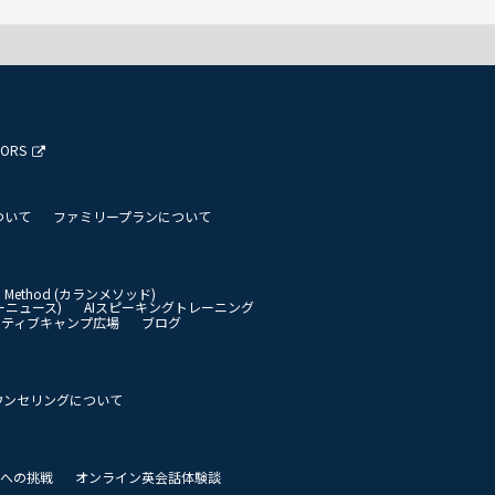
TORS
ついて
ファミリープランについて
an Method (カランメソッド)
イリーニュース)
AIスピーキングトレーニング
イティブキャンプ広場
ブログ
ウンセリングについて
 世界への挑戦
オンライン英会話体験談