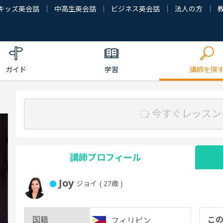
キッズ英会話
中高生英会話
ビジネス英会話
法人の方
ガイド
学習
講師を探
今すぐレッスン
講師プロフィール
Joy
ジョイ
( 27歳 )
国籍
こ
フィリピン