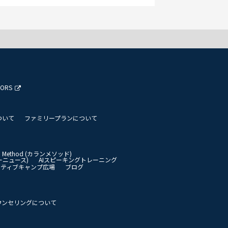
TORS
ついて
ファミリープランについて
an Method (カランメソッド)
イリーニュース)
AIスピーキングトレーニング
イティブキャンプ広場
ブログ
ウンセリングについて