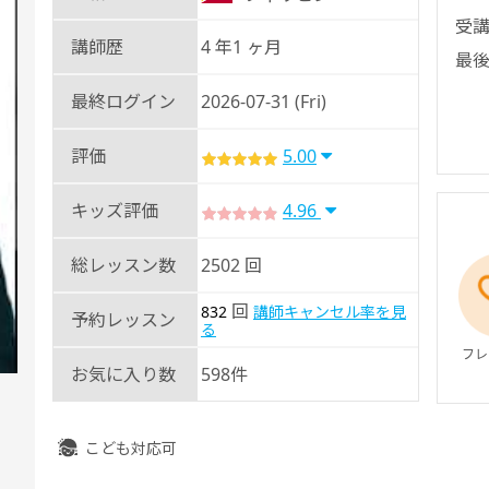
受講
講師歴
4 年1 ヶ月
最後
最終ログイン
2026-07-31 (Fri)
評価
5.00
キッズ評価
4.96
総レッスン数
2502 回
回
832
講師キャンセル率を見
予約レッスン
る
フレ
お気に入り数
598件
こども対応可