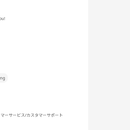
ぶ英文法
ク
ou!
行英会話
新旅行英会話
世界一周旅行
5分間ディス
基礎
実践
カッション
ing
府県教材
フリートーク
職種別英会話
職種別英会話
基礎
実践
タマーサービス/カスタマーサポート