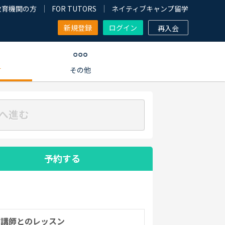
教育機関の方
FOR TUTORS
ネイティブキャンプ留学
新規登録
ログイン
再入会
す
その他
へ進む
予約する
の講師とのレッスン