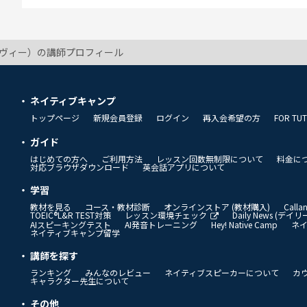
アイヴィー）の講師プロフィール
ネイティブキャンプ
トップページ
新規会員登録
ログイン
再入会希望の方
FOR TU
ガイド
はじめての方へ
ご利用方法
レッスン回数無制限について
料金に
対応ブラウザダウンロード
英会話アプリについて
学習
教材を見る
コース・教材診断
オンラインストア (教材購入)
Call
TOEIC®L&R TEST対策
レッスン環境チェック
Daily News (デ
AIスピーキングテスト
AI発音トレーニング
Hey! Native Camp
ネ
ネイティブキャンプ留学
講師を探す
ランキング
みんなのレビュー
ネイティブスピーカーについて
カ
キャラクター先生について
その他