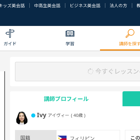
キッズ英会話
中高生英会話
ビジネス英会話
法人の方
ガイド
学習
講師を探
今すぐレッスン
講師プロフィール
Ivy
アイヴィー
( 40歳 )
国籍
こ
フィリピン