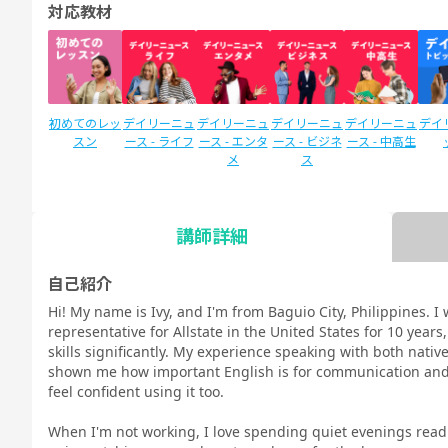
対応教材
初めてのレッ
デイリーニュ
デイリーニュ
デイリーニュ
デイリーニュ
デイ
スン
ース - ライフ
ース - エンタ
ース - ビジネ
ース - 中高生
メ
ス
講師詳細
SIDE by SIDE
新文法 中
新文法 中
カランメソッ
スタディサプ
スタ
(サイドバイ
2（教科書準
3（教科書準
ド
リENGLISH
リEN
自己紹介
サイド)
拠）
拠）
新日常英会話
ビジ
Hi! My name is Ivy, and I'm from Baguio City, Philippines. I
コース Daily
コース
representative for Allstate in the United States for 10 yea
教材
skills significantly. My experience speaking with both nati
shown me how important English is for communication and o
feel confident using it too.
When I'm not working, I love spending quiet evenings read
TOEIC®L&R
TOEIC®L&R
TOEIC®
スピーキング
スピーキング