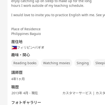
enjoy catching up on sleep to make up for the long
Speaking
TEST 600点
TEST 800点
テスト対策
テスト対策
Test対策
hours I work outside of my teaching schedule.
対策（新形
対策（新形
ビジネス英会
中高生英会話
式)
式)
話
I would love to invite you to practice English with me. See y
Place of Residence
Philippines Baguio
発音トレーニ
発音トレーニ
発音トレーニ
実践発音
旅行英会話
新旅
ング 基礎 - ア
ング 発展 - ア
ング 実践 - ア
居住地
メリカ英語 -
メリカ英語 -
メリカ英語 -
フィリピン
•
バギオ
趣味・関心
Reading books
Watching movies
Singing
Sleep
ビジネス英会
キッズ - 基本
キッズ - 絵本
キッズ - ゲー
Let's Go (レ
都道
話
のえいご
のえいご
ムでえいご
ッツゴー)
講師歴
4年1ヶ月
職歴
2013年 4月 - 現在
カスタマーサービス | カス
ワーホリ英会
ワーホリ英会
話 基礎
話 実践
フォトギャラリー