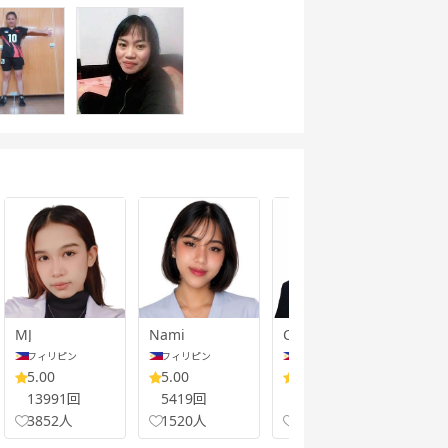
MJ
Nami
Coleen
Faye
フィリピン
フィリピン
フィリピン
フ
5.00
5.00
4.98
5.
13991回
5419回
27565回
29
3852人
1520人
5607人
45