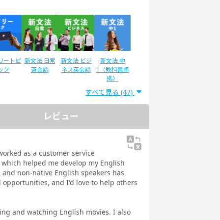
リートピ
新文法 日常
新文法 ビジ
新文法 中
ック
英会話
ネス英会話
1（教科書準
拠）
すべて見る (47)
レビュー
ディサプ
英検®二次試
IELTSスピー
スピーキング
GLISH
験対策
キング対策
テスト対策
ネス英語
日常英会話
 worked as a customer service
 Daily
rs, which helped me develop my English
教材
ve and non-native English speakers has
pportunities, and I'd love to help others
ing and watching English movies. I also
文法
イラストで学
トピックトー
スピーキング