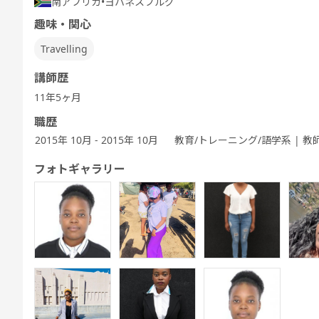
南アフリカ
•
ヨハネスブルグ
Speaking
TEST 600点
TEST 800点
テスト対策
ぶ
Test対策
対策（新形
対策（新形
中高生英会話
趣味・関心
式)
式)
Travelling
講師歴
11年5ヶ月
発音トレーニ
発音トレーニ
実践発音
旅行英会話
新旅行英会話
新旅
ング 発展 - ア
ング 実践 - ア
基礎
職歴
メリカ英語 -
メリカ英語 -
2015年 10月 - 2015年 10月
教育/トレーニング/語学系 | 教
フォトギャラリー
キッズ - 基本
キッズ - 絵本
キッズ - ゲー
Let's Go (レ
都道府県教材
フリ
のえいご
のえいご
ムでえいご
ッツゴー)
ワーホリ英会
話 実践