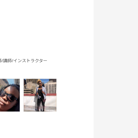
英文法
ク
ング 基礎 - ア
メリカ英語 -
行英会話
世界一周旅行
5分間ディス
ビジネス英会
実践
カッション
話
師/講師/インストラクター
ートーク
職種別英会話
職種別英会話
ワーホリ英会
基礎
実践
話 基礎