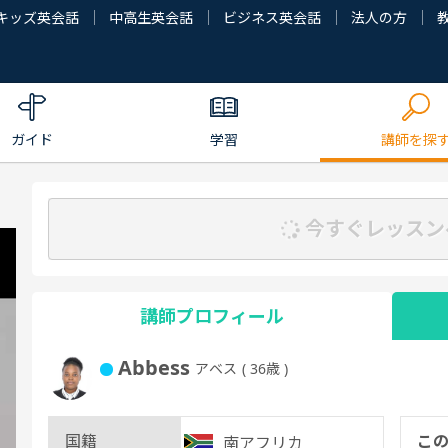
キッズ英会話
中高生英会話
ビジネス英会話
法人の方
ガイド
学習
講師を探
今すぐレッスン
講師プロフィール
Abbess
アベス
( 36歳 )
国籍
こ
南アフリカ