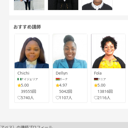
おすすめ講師
Chichi
Dellyn
Fola
ナイジェリア
ガーナ
ケニア
5.00
4.97
5.00
39555回
5042回
13816回
5740人
1107人
2116人
ss（アベス）の講師プロフィール