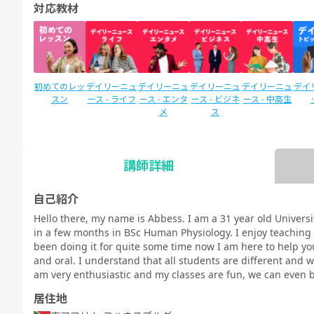
対応教材
初めてのレッ
デイリーニュ
デイリーニュ
デイリーニュ
デイリーニュ
デイ
スン
ース - ライフ
ース - エンタ
ース - ビジネ
ース - 中高生
メ
ス
講師詳細
SIDE by SIDE
新文法 中
新文法 中
スタディサプ
スタディサプ
英検
(サイドバイ
2（教科書準
3（教科書準
リENGLISH
リENGLISH
自己紹介
サイド)
拠）
拠）
新日常英会話
ビジネス英語
Hello there, my name is Abbess. I am a 31 year old Univers
コース Daily
コース Daily
in a few months in BSc Human Physiology. I enjoy teaching
教材
教材
been doing it for quite some time now I am here to help you
and oral. I understand that all students are different and w
am very enthusiastic and my classes are fun, we can even b
居住地
TOEIC®L&R
TOEIC®L&R
TOEIC®
スピーキング
文法
イラ