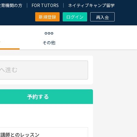
教育機関の方
FOR TUTORS
ネイティブキャンプ留学
新規登録
ログイン
再入会
す
その他
へ進む
予約する
の講師とのレッスン