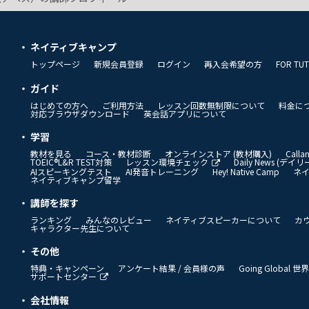
ネイティブキャンプ
トップページ
新規会員登録
ログイン
再入会希望の方
FOR TU
ガイド
はじめての方へ
ご利用方法
レッスン回数無制限について
料金に
対応ブラウザダウンロード
英会話アプリについて
学習
教材を見る
コース・教材診断
オンラインストア (教材購入)
Call
TOEIC®L&R TEST対策
レッスン環境チェック
Daily News (デ
AIスピーキングテスト
AI発音トレーニング
Hey! Native Camp
ネ
ネイティブキャンプ留学
講師を探す
ランキング
みんなのレビュー
ネイティブスピーカーについて
カ
キャラクター先生について
その他
特典・キャンペーン
アンケート結果 / 会員様の声
Going Global
サポートセンター
会社情報