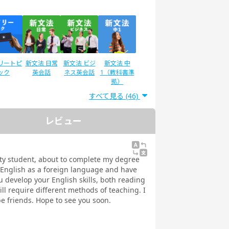
リートピ
新文法 日常
新文法 ビジ
新文法 中
ック
英会話
ネス英会話
1（教科書準
拠）
すべて見る (46)
レビュー
®二次試
IELTSスピー
スピーキング
スピーキング
験対策
キング対策
テスト対策
テスト対策
日常英会話
ビジネス英会
ity student, about to complete my degree
話
 English as a foreign language and have
 develop your English skills, both reading
ill require different methods of teaching. I
e friends. Hope to see you soon.
ストで学
トピックトー
スピーキング
発音トレーニ