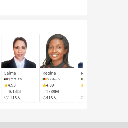
Salma
Regina
Renell
Mbal
南アフリカ
カメルーン
南アフリカ
南
4.98
4.89
5.00
5.
4613回
1789回
3787回
60
1113人
418人
803人
11