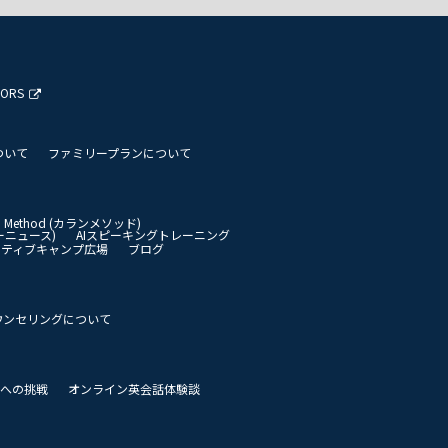
TORS
ついて
ファミリープランについて
an Method (カランメソッド)
イリーニュース)
AIスピーキングトレーニング
イティブキャンプ広場
ブログ
ウンセリングについて
 世界への挑戦
オンライン英会話体験談