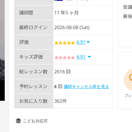
受講
講師歴
11 年5 ヶ月
最後
最終ログイン
2026-08-08 (Sat)
評価
4.91
キッズ評価
4.91
総レッスン数
2616 回
予約レッスン
回
8
講師キャンセル率を見る
フレ
お気に入り数
362件
こども対応可