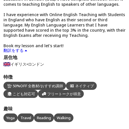
comes to teaching English to speakers of other languages.
I have experience with Online English Teaching with Students
in England who have English as their second or third
language. My English Language Learners that I have
supported have scored in the top 3% in the country, with their
English Exams after receiving my Teaching.
Book my lesson and let's start!
翻訳をする
居住地
イギリス
•
ロンドン
特徴
50%OFF 全教材/おすすめ講師
ネイティブ
こども対応可
フリートークが得意
趣味
Yoga
Travel
Reading
Walking