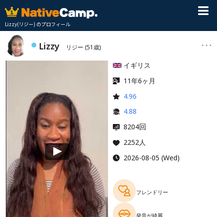
Lizzy(リジー) のプロフィール
Lizzy
リジー
(51歳)
イギリス
11年6ヶ月
4.96
4.88
回
8204
2252人
2026-08-05 (Wed)
フレンドリー
発音が綺麗