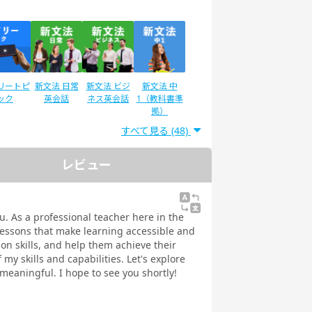
リートピ
新文法 日常
新文法 ビジ
新文法 中
ック
英会話
ネス英会話
1（教科書準
拠）
すべて見る (48)
レビュー
ディサプ
スタディサプ
英検®二次試
IELTSスピー
GLISH
リENGLISH
験対策
キング対策
常英会話
ビジネス英語
u. As a professional teacher here in the
 Daily
コース Daily
 lessons that make learning accessible and
教材
教材
ion skills, and help them achieve their
 my skills and capabilities. Let's explore
eaningful. I hope to see you shortly!
EIC®
文法
イラストで学
トピックトー