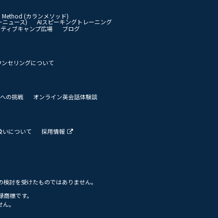
an Method (カランメソッド)
イリーニュース)
AIスピーキングトレーニング
イティブキャンプ広場
ブログ
ウンセリングについて
 世界への挑戦
オンライン英会話体験談
扱いについて
採用情報
の検討を受けたものではありません。
の登録商標です。
せん。