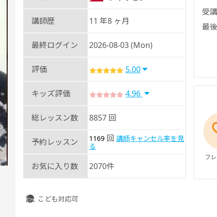
受講
講師歴
11 年8 ヶ月
最後
最終ログイン
2026-08-03 (Mon)
評価
5.00
キッズ評価
4.96
総レッスン数
8857 回
回
1169
講師キャンセル率を見
予約レッスン
る
フレ
お気に入り数
2070件
こども対応可