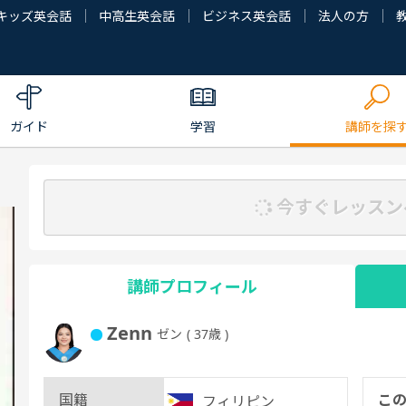
キッズ英会話
中高生英会話
ビジネス英会話
法人の方
ガイド
学習
講師を探
今すぐレッスン
講師プロフィール
Zenn
ゼン
( 37歳 )
国籍
こ
フィリピン