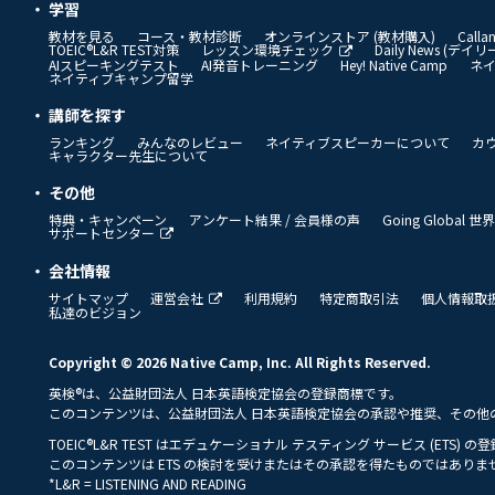
学習
教材を見る
コース・教材診断
オンラインストア (教材購入)
Call
TOEIC®L&R TEST対策
レッスン環境チェック
Daily News (デ
AIスピーキングテスト
AI発音トレーニング
Hey! Native Camp
ネ
ネイティブキャンプ留学
講師を探す
ランキング
みんなのレビュー
ネイティブスピーカーについて
カ
キャラクター先生について
その他
特典・キャンペーン
アンケート結果 / 会員様の声
Going Global
サポートセンター
会社情報
サイトマップ
運営会社
利用規約
特定商取引法
個人情報取
私達のビジョン
Copyright © 2026 Native Camp, Inc. All Rights Reserved.
英検®は、公益財団法人 日本英語検定協会の登録商標です。
このコンテンツは、公益財団法人 日本英語検定協会の承認や推奨、その他
TOEIC®L&R TEST はエデュケーショナル テスティング サービス (ETS) 
このコンテンツは ETS の検討を受けまたはその承認を得たものではありま
*L&R = LISTENING AND READING