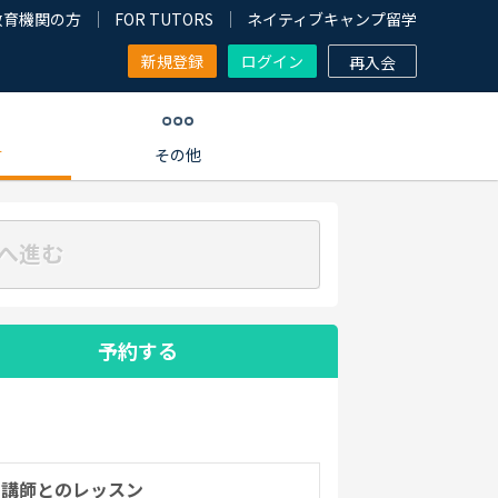
教育機関の方
FOR TUTORS
ネイティブキャンプ留学
新規登録
ログイン
再入会
す
その他
へ進む
予約する
の講師とのレッスン