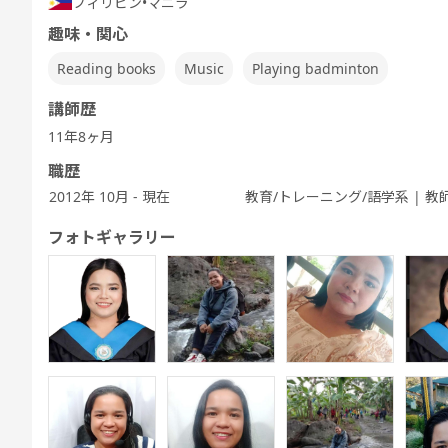
フィリピン
•
マニラ
Sp
TEST 600点
TEST 800点
テスト対策
テスト対策
テスト対策
Te
対策（新形
対策（新形
日常英会話
ビジネス英会
中高生英会話
趣味・関心
式)
式)
話
Reading books
Music
Playing badminton
講師歴
11年8ヶ月
スピーキング
発音トレーニ
発音トレーニ
発音トレーニ
実践発音
旅
ング 基礎 - ア
ング 発展 - ア
ング 実践 - ア
職歴
メリカ英語 -
メリカ英語 -
メリカ英語 -
2012年 10月 - 現在
教育/トレーニング/語学系 | 教
フォトギャラリー
5分間ディス
ビジネス英会
キッズ - 基本
キッズ - 絵本
キッズ - ゲー
Let'
カッション
話
のえいご
のえいご
ムでえいご
ッ
職種別英会話
ワーホリ英会
ワーホリ英会
実践
話 基礎
話 実践