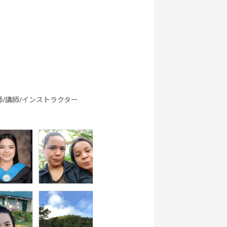
eaking
ぶ英文法
ク
st対策
行英会話
新旅行英会話
新旅行英会話
世界一周旅行
基礎
実践
師/講師/インストラクター
s Go (レ
都道府県教材
フリートーク
職種別英会話
ツゴー)
基礎