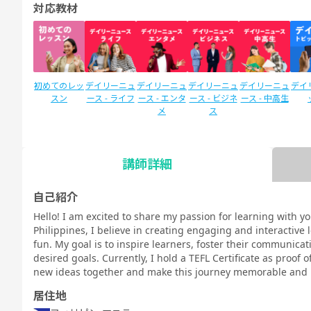
対応教材
初めてのレッ
デイリーニュ
デイリーニュ
デイリーニュ
デイリーニュ
デイ
スン
ース - ライフ
ース - エンタ
ース - ビジネ
ース - 中高生
メ
ス
講師詳細
SIDE by SIDE
Callan for
新文法 中
新文法 中
カランメソッ
スタ
(サイドバイ
Kids (カラン
2（教科書準
3（教科書準
ド
リEN
自己紹介
サイド)
キッズ)
拠）
拠）
新日
Hello! I am excited to share my passion for learning with yo
コース
Philippines, I believe in creating engaging and interactive
fun. My goal is to inspire learners, foster their communicat
desired goals. Currently, I hold a TEFL Certificate as proof of
new ideas together and make this journey memorable and m
居住地
TOEIC®L&R
TOEIC®L&R
TO
スピーキング
スピーキング
スピーキング