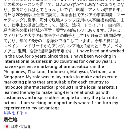
間の私のレッスンを通じて、ほんのわずかでもあなたの気づきにな
り、参考になればとてもうれしいです。略歴：アメリカ駐在５年。
海外は20か国以上仕事で訪問。製薬会社でアジアの事業開発・マー
ケティングに従事。海外で現地スタッフ採用の人事面接も経験。ま
た、仕事上の基礎知識として、近視、遠視、ドライアイ、白内障、
緑内障等の眼科領域の医学・薬学の知識も少しあります。現在は、
フィリピンの大学の日本語学科の助手として1か月毎に4週間滞在し
ており、年間の3分の１を海外で過ごしています。今年の夏には、
スペイン マドリードからアンダルシア地方2週間とミラノ、ベネ
チアに1週間、合計3週間旅行予定です。I have lived and worked
in the USA for 5 years. Since then, I have been working in
international business in 20 countries for over 30 years. I
have experience marketing pharmaceuticals in the
Philippines, Thailand, Indonesia, Malaysia, Vietnam, and
Singapore. My role was to lay tracks to make and execute
marketing plans that are suitable for each country to
introduce pharmaceutical products in the local markets. I
learned the way to make long-term relationships with
customers and inspire other people to carry the plan into
action. I am seeking an opportunity where I can turn my
experience to my advantage.
翻訳をする
居住地
日本
•
大阪府