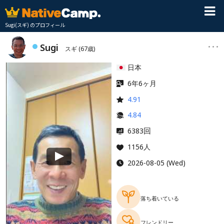
Sugi(スギ) のプロフィール
Sugi
スギ
(67歳)
日本
6年6ヶ月
4.91
4.84
回
6383
1156人
2026-08-05 (Wed)
落ち着いている
フレンドリー