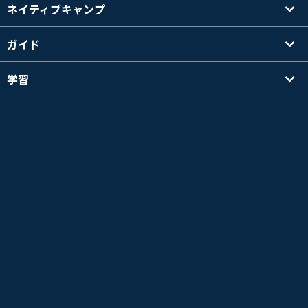
ネイティブキャンプ
ガイド
学習
講師を探す
その他
会社情報
英検®は、公益財団法人 日本英語検定協会の登録商標です。
このコンテンツは、公益財団法人 日本英語検定協会の承認や推奨、その他の検討を受けた
ものではありません。
TOEIC®L&R TEST はエデュケーショナル テスティング サービス (ETS) の登録商標です。