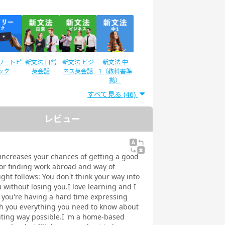
リートピ
新文法 日常
新文法 ビジ
新文法 中
ック
英会話
ネス英会話
1（教科書準
拠）
すべて見る (46)
レビュー
®二次試
IELTSスピー
スピーキング
スピーキング
験対策
キング対策
テスト対策
テスト対策
日常英会話
ビジネス英会
 increases your chances of getting a good
話
for finding work abroad and way of
ght follows: You don't think your way into
u without losing you.I love learning and I
f you're having a hard time expressing
ach you everything you need to know about
iting way possible.I 'm a home-based
ストで学
トピックトー
スピーキング
発音トレーニ