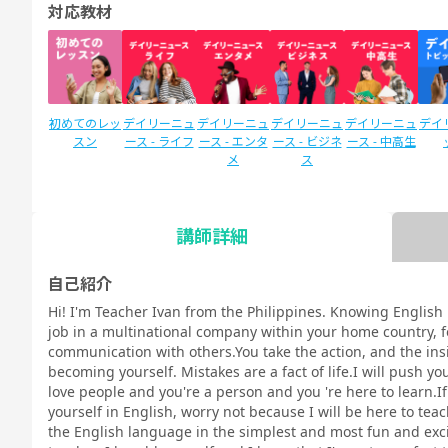
対応教材
初めてのレッ
デイリーニュ
デイリーニュ
デイリーニュ
デイリーニュ
デイ
スン
ース - ライフ
ース - エンタ
ース - ビジネ
ース - 中高生
メ
ス
講師詳細
SIDE by SIDE
新文法 中
新文法 中
スタディサプ
スタディサプ
英検
(サイドバイ
2（教科書準
3（教科書準
リENGLISH
リENGLISH
自己紹介
サイド)
拠）
拠）
新日常英会話
ビジネス英語
Hi! I'm Teacher Ivan from the Philippines. Knowing English
コース Daily
コース Daily
job in a multinational company within your home country, 
教材
教材
communication with others.You take the action, and the insi
becoming yourself. Mistakes are a fact of life.I will push yo
love people and you're a person and you 're here to learn.I
yourself in English, worry not because I will be here to te
the English language in the simplest and most fun and exc
TOEIC®L&R
TOEIC®L&R
TOEIC®
スピーキング
文法
イラ