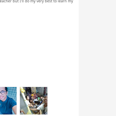
eacher but I'll do my very best to learn my
英文法
ク
ング 基礎 - ア
メリカ英語 -
行英会話
世界一周旅行
5分間ディス
ビジネス英会
実践
カッション
話
ートーク
職種別英会話
職種別英会話
ワーホリ英会
基礎
実践
話 基礎