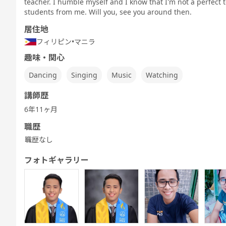
teacher. I humble myself and I know that I'm not a perfect t
Speaking
TEST 600点
TEST 800点
テスト対策
ぶ
Test対策
students from me. Will you, see you around then.
対策（新形
対策（新形
中高生英会話
式)
式)
居住地
フィリピン
•
マニラ
趣味・関心
発音トレーニ
発音トレーニ
実践発音
旅行英会話
新旅行英会話
新旅
Dancing
Singing
Music
Watching
ング 発展 - ア
ング 実践 - ア
基礎
メリカ英語 -
メリカ英語 -
講師歴
6年11ヶ月
職歴
職歴なし
キッズ - 基本
キッズ - 絵本
キッズ - ゲー
Let's Go (レ
都道府県教材
フリ
のえいご
のえいご
ムでえいご
ッツゴー)
フォトギャラリー
ワーホリ英会
話 実践