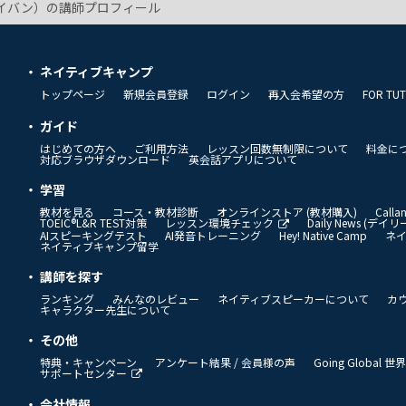
（アイバン）の講師プロフィール
ネイティブキャンプ
トップページ
新規会員登録
ログイン
再入会希望の方
FOR TU
ガイド
はじめての方へ
ご利用方法
レッスン回数無制限について
料金に
対応ブラウザダウンロード
英会話アプリについて
学習
教材を見る
コース・教材診断
オンラインストア (教材購入)
Call
TOEIC®L&R TEST対策
レッスン環境チェック
Daily News (デ
AIスピーキングテスト
AI発音トレーニング
Hey! Native Camp
ネ
ネイティブキャンプ留学
講師を探す
ランキング
みんなのレビュー
ネイティブスピーカーについて
カ
キャラクター先生について
その他
特典・キャンペーン
アンケート結果 / 会員様の声
Going Global
サポートセンター
会社情報