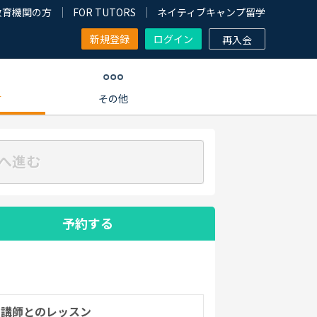
教育機関の方
FOR TUTORS
ネイティブキャンプ留学
新規登録
ログイン
再入会
す
その他
へ進む
予約する
の講師とのレッスン