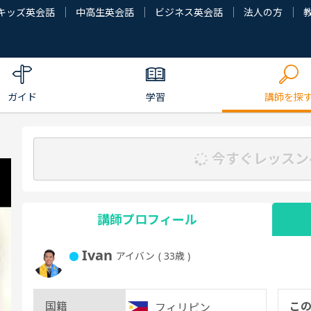
キッズ英会話
中高生英会話
ビジネス英会話
法人の方
ガイド
学習
講師を探
今すぐレッスン
講師プロフィール
Ivan
アイバン
( 33歳 )
国籍
こ
フィリピン