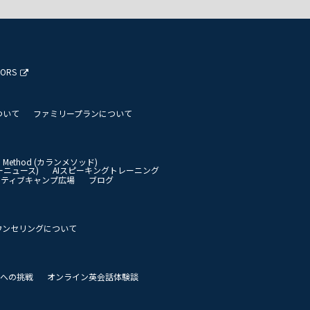
TORS
ついて
ファミリープランについて
an Method (カランメソッド)
イリーニュース)
AIスピーキングトレーニング
イティブキャンプ広場
ブログ
ウンセリングについて
 世界への挑戦
オンライン英会話体験談