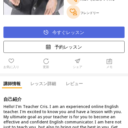
フレンドリー
今すぐレッスン
予約レッスン
お気に入り
更新
シェア
メモ
講師情報
レッスン詳細
レビュー
自己紹介
Hello! I'm Teacher Cris. I am an experienced online English
teacher. I'm excited to know you and have a lesson with you.
My ultimate goal as your teacher is for you to become an
effective and confident English communicator. I am here not
just to teach you, but also to bring out the best in you. Get