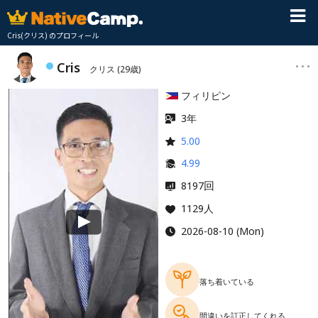
Cris(クリス) のプロフィール
Cris
クリス
(29歳)
フィリピン
3年
5.00
4.99
回
8197
1129人
2026-08-10 (Mon)
落ち着いている
間違いを訂正してくれる