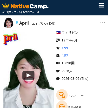
April(エイプリル) のプロフィール
April
エイプリル
(40歳)
フィリピン
19年4ヶ月
4.99
4.97
回
15090
2926人
2026-08-06 (Thu)
フレンドリー
発音が綺麗