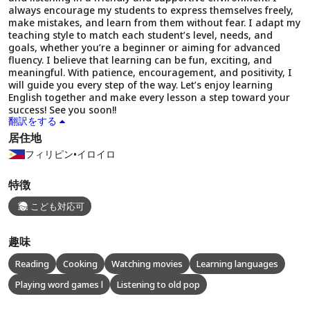
always encourage my students to express themselves freely,
make mistakes, and learn from them without fear. I adapt my
teaching style to match each student’s level, needs, and
goals, whether you’re a beginner or aiming for advanced
fluency. I believe that learning can be fun, exciting, and
meaningful. With patience, encouragement, and positivity, I
will guide you every step of the way. Let’s enjoy learning
English together and make every lesson a step toward your
success! See you soon!!
翻訳をする
居住地
フィリピン
•
イロイロ
特徴
こども対応可
趣味
Reading
Cooking
Watching movies
Learning languages
Playing word games l
Listening to old pop