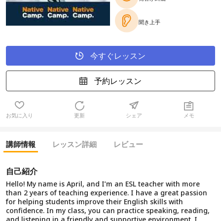
聞き上手
今すぐレッスン
予約レッスン
お気に入り
更新
シェア
メモ
講師情報
レッスン詳細
レビュー
自己紹介
Hello! My name is April, and I’m an ESL teacher with more
than 2 years of teaching experience. I have a great passion
for helping students improve their English skills with
confidence. In my class, you can practice speaking, reading,
and listening in a friendly and supportive environment. I