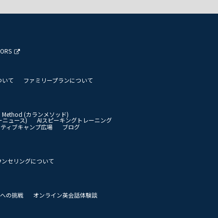
TORS
ついて
ファミリープランについて
an Method (カランメソッド)
イリーニュース)
AIスピーキングトレーニング
イティブキャンプ広場
ブログ
ウンセリングについて
 世界への挑戦
オンライン英会話体験談