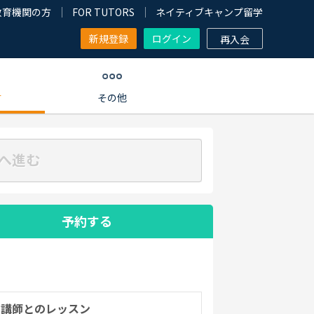
教育機関の方
FOR TUTORS
ネイティブキャンプ留学
新規登録
ログイン
再入会
す
その他
へ進む
予約する
の講師とのレッスン