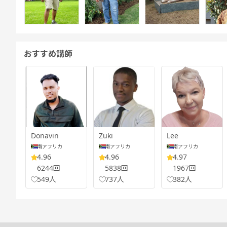
おすすめ講師
Donavin
Zuki
Lee
南アフリカ
南アフリカ
南アフリカ
4.96
4.96
4.97
6244回
5838回
1967回
549人
737人
382人