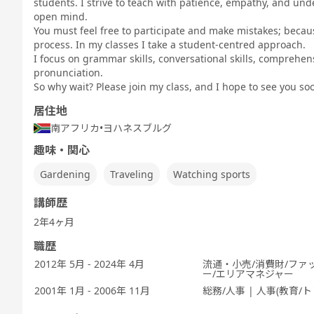
students. I strive to teach with patience, empathy, and un
Speaking
TEST 600点
TEST 800点
テスト対策
ぶ
Test対策
open mind.
対策（新形
対策（新形
中高生英会話
式)
式)
You must feel free to participate and make mistakes; becau
process. In my classes I take a student-centred approach.
I focus on grammar skills, conversational skills, comprehe
pronunciation.
So why wait? Please join my class, and I hope to see you so
発音トレーニ
発音トレーニ
実践発音
旅行英会話
新旅行英会話
新旅
居住地
ング 発展 - ア
ング 実践 - ア
基礎
メリカ英語 -
メリカ英語 -
南アフリカ
•
ヨハネスブルグ
趣味・関心
Gardening
Traveling
Watching sports
キッズ - 基本
キッズ - 絵本
キッズ - ゲー
Let's Go (レ
都道府県教材
フリ
講師歴
のえいご
のえいご
ムでえいご
ッツゴー)
2年4ヶ月
職歴
2012年 5月 - 2024年 4月
流通・小売/消費財/ファ
ー/エリアマネジャー
ワーホリ英会
2001年 1月 - 2006年 11月
総務/人事 | 人事(教育/
話 実践