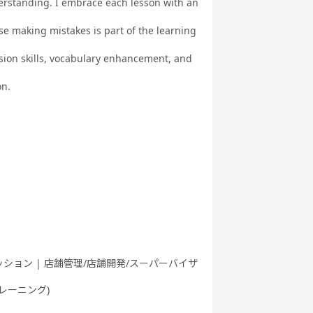
derstanding. I embrace each lesson with an
英文法
ク
ング 基礎 - ア
メリカ英語 -
se making mistakes is part of the learning
nsion skills, vocabulary enhancement, and
on.
行英会話
世界一周旅行
5分間ディス
ビジネス英会
実践
カッション
話
ートーク
職種別英会話
職種別英会話
ワーホリ英会
基礎
実践
話 基礎
ッション | 店舗管理/店舗開発/スーパーバイザ
トレーニング)