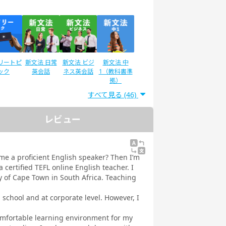
リートピ
新文法 日常
新文法 ビジ
新文法 中
ック
英会話
ネス英会話
1（教科書準
拠）
すべて見る (46)
レビュー
®二次試
IELTSスピー
スピーキング
スピーキング
験対策
キング対策
テスト対策
テスト対策
日常英会話
ビジネス英会
me a proficient English speaker? Then I’m
話
 certified TEFL online English teacher. I
 of Cape Town in South Africa. Teaching
school and at corporate level. However, I
comfortable learning environment for my
ストで学
トピックトー
スピーキング
発音トレーニ