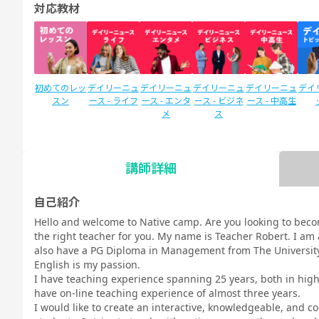
対応教材
初めてのレッ
デイリーニュ
デイリーニュ
デイリーニュ
デイリーニュ
デイ
スン
ース - ライフ
ース - エンタ
ース - ビジネ
ース - 中高生
メ
ス
講師詳細
SIDE by SIDE
新文法 中
新文法 中
スタディサプ
スタディサプ
英検
(サイドバイ
2（教科書準
3（教科書準
リENGLISH
リENGLISH
自己紹介
サイド)
拠）
拠）
新日常英会話
ビジネス英語
Hello and welcome to Native camp. Are you looking to beco
コース Daily
コース Daily
the right teacher for you. My name is Teacher Robert. I am a
教材
教材
also have a PG Diploma in Management from The University
English is my passion.
I have teaching experience spanning 25 years, both in high 
have on-line teaching experience of almost three years.
I would like to create an interactive, knowledgeable, and 
TOEIC®L&R
TOEIC®L&R
TOEIC®
スピーキング
文法
イラ