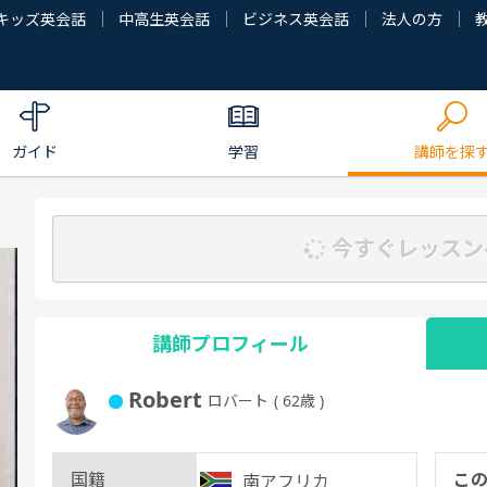
キッズ英会話
中高生英会話
ビジネス英会話
法人の方
ガイド
学習
講師を探
今すぐレッスン
講師プロフィール
Robert
ロバート
( 62歳 )
国籍
こ
南アフリカ