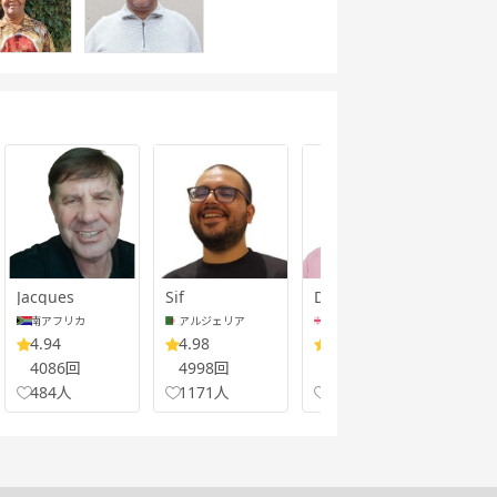
Jacques
Sif
David
Kath
南アフリカ
アルジェリア
ジョージア
南
4.94
4.98
4.98
4.
4086回
4998回
1502回
21
484人
1171人
305人
35