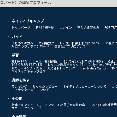
rt（ロバート）の講師プロフィール
ネイティブキャンプ
トップページ
新規会員登録
ログイン
再入会希望の方
FOR TU
ガイド
はじめての方へ
ご利用方法
レッスン回数無制限について
料金に
対応ブラウザダウンロード
英会話アプリについて
学習
教材を見る
コース・教材診断
オンラインストア (教材購入)
Call
TOEIC®L&R TEST対策
レッスン環境チェック
Daily News (デ
AIスピーキングテスト
AI発音トレーニング
Hey! Native Camp
ネ
ネイティブキャンプ留学
講師を探す
ランキング
みんなのレビュー
ネイティブスピーカーについて
カ
キャラクター先生について
その他
特典・キャンペーン
アンケート結果 / 会員様の声
Going Global
サポートセンター
会社情報