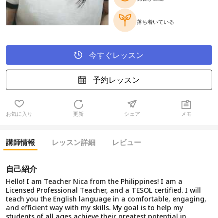
落ち着いている
今すぐレッスン
予約レッスン
お気に入り
更新
シェア
メモ
講師情報
レッスン詳細
レビュー
自己紹介
Hello! I am Teacher Nica from the Philippines! I am a
Licensed Professional Teacher, and a TESOL certified. I will
teach you the English language in a comfortable, engaging,
and efficient way with my skills. My goal is to help my
students of all ages achieve their greatest potential in