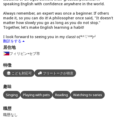
speaking English with confidence anywhere in the world.
Always remember, an expert was once a beginner. If others
made it, so you can do it! A philosopher once said, "It doesn't
matter how slowly you go as long as you do not stop."
Together, let's make English learning a habit!
I look forward to seeing you in my class! o(*^▽^*)┛
翻訳をする
居住地
フィリピン
•
セブ市
特徴
こども対応可
フリートークが得意
趣味
Singing
Playing with pets
Reading
Watching tv series
職歴
職歴なし