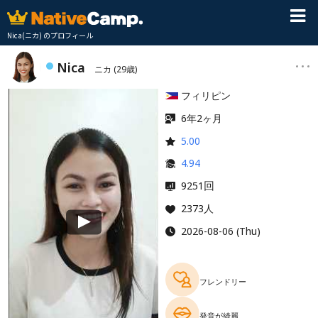
Nica(ニカ) のプロフィール
Nica
ニカ
(29歳)
フィリピン
6年2ヶ月
5.00
4.94
回
9251
2373人
2026-08-06 (Thu)
フレンドリー
発音が綺麗