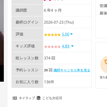
受講
講師歴
6 年4 ヶ月
最後
最終ログイン
2026-07-23 (Thu)
評価
5.00
キッズ評価
4.89
総レッスン数
374 回
予約レッスン
回
39
講師キャンセル率を見る
落ち
お気に入り数
136件
ネイティブ
こども対応可