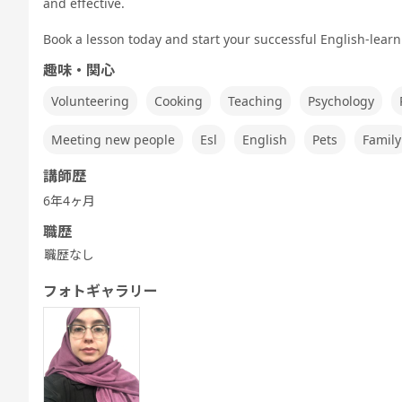
and effective.
Speaking
TEST 600点
TEST 800点
テスト対策
テスト対策
Test対策
対策（新形
対策（新形
ビジネス英会
中高生英会話
式)
式)
話
Book a lesson today and start your successful English-lear
趣味・関心
Volunteering
Cooking
Teaching
Psychology
発音トレーニ
発音トレーニ
発音トレーニ
実践発音
旅行英会話
新旅
Meeting new people
Esl
English
Pets
Family
ング 基礎 - ア
ング 発展 - ア
ング 実践 - ア
メリカ英語 -
メリカ英語 -
メリカ英語 -
講師歴
6年4ヶ月
職歴
ビジネス英会
キッズ - 基本
キッズ - 絵本
キッズ - ゲー
Let's Go (レ
都道
職歴なし
話
のえいご
のえいご
ムでえいご
ッツゴー)
フォトギャラリー
ワーホリ英会
ワーホリ英会
話 基礎
話 実践