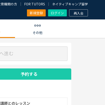
教育機関の方
FOR TUTORS
ネイティブキャンプ留学
新規登録
ログイン
再入会
す
その他
へ進む
予約する
の講師とのレッスン