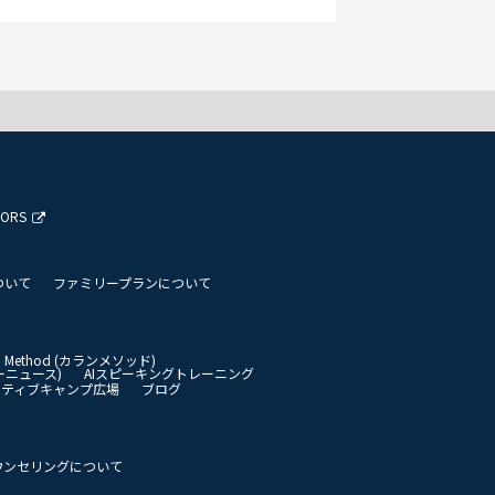
TORS
ついて
ファミリープランについて
an Method (カランメソッド)
イリーニュース)
AIスピーキングトレーニング
イティブキャンプ広場
ブログ
ウンセリングについて