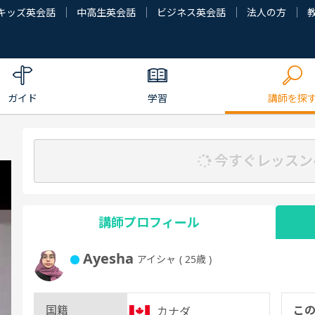
キッズ英会話
中高生英会話
ビジネス英会話
法人の方
ガイド
学習
講師を探
今すぐレッスン
講師プロフィール
Ayesha
アイシャ
( 25歳 )
国籍
こ
カナダ