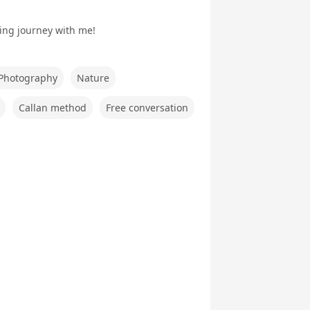
ぶ英文法
ク
ning journey with me!
Photography
Nature
行英会話
新旅行英会話
世界一周旅行
5分間ディス
Callan method
Free conversation
基礎
実践
カッション
府県教材
フリートーク
職種別英会話
職種別英会話
基礎
実践