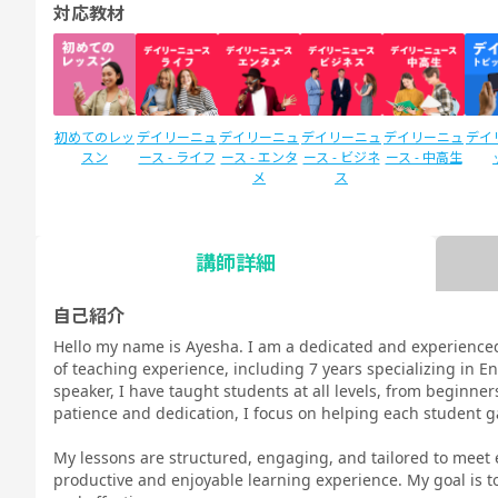
対応教材
初めてのレッ
デイリーニュ
デイリーニュ
デイリーニュ
デイリーニュ
デイ
スン
ース - ライフ
ース - エンタ
ース - ビジネ
ース - 中高生
メ
ス
講師詳細
SIDE by SIDE
新文法 中
新文法 中
カランメソッ
スタディサプ
スタ
(サイドバイ
2（教科書準
3（教科書準
ド
リENGLISH
リEN
自己紹介
サイド)
拠）
拠）
新日常英会話
ビジ
Hello my name is Ayesha. I am a dedicated and experienced
コース Daily
コース
of teaching experience, including 7 years specializing in En
教材
speaker, I have taught students at all levels, from beginn
patience and dedication, I focus on helping each student g
My lessons are structured, engaging, and tailored to meet
productive and enjoyable learning experience. My goal is 
TOEIC®L&R
TOEIC®L&R
TOEIC®
スピーキング
スピーキング