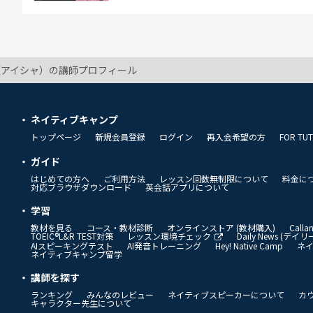
ha（アイシャ）の講師プロフィール
ネイティブキャンプ
トップページ
新規会員登録
ログイン
再入会希望の方
FOR TU
ガイド
はじめての方へ
ご利用方法
レッスン回数無制限について
料金に
対応ブラウザダウンロード
英会話アプリについて
学習
教材を見る
コース・教材診断
オンラインストア (教材購入)
Call
TOEIC®L&R TEST対策
レッスン環境チェック
Daily News (デ
AIスピーキングテスト
AI発音トレーニング
Hey! Native Camp
ネ
ネイティブキャンプ留学
講師を探す
ランキング
みんなのレビュー
ネイティブスピーカーについて
カ
キャラクター先生について