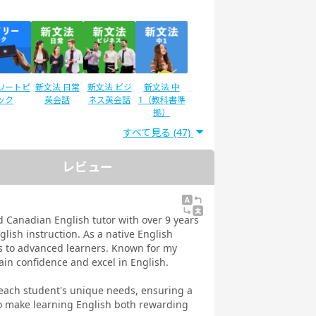
リートピ
新文法 日常
新文法 ビジ
新文法 中
ック
英会話
ネス英会話
1（教科書準
拠）
すべて見る (47)
レビュー
ディサプ
英検®二次試
IELTSスピー
スピーキング
GLISH
験対策
キング対策
テスト対策
ネス英語
日常英会話
 Canadian English tutor with over 9 years
 Daily
glish instruction. As a native English
教材
ers to advanced learners. Known for my
ain confidence and excel in English.
 each student's unique needs, ensuring a
to make learning English both rewarding
文法
イラストで学
トピックトー
スピーキング