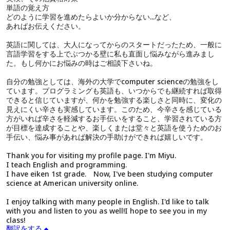
単語の覚え方
どのように学習を進めたらよいか分からない...など、
あればお伝えください。
英語に関しては、大人になってからのスタートだったため、一般に
言語学習をする上でぶつかる壁に私も直面し悩みながら進みまし
た。もし何かにお悩みの時はご相談下さいね。
自分の勉強としては、海外の大学でcomputer scienceの勉強をし
ています。プログラミングも英語も、いつからでも継続すれば取得
できると信じていますが、何かを勉強する楽しさと同時に、変化の
見えにくい辛さも実感しています。このため、今辛さを感じている
方がいれば辛さを軽減するお手伝いをすること、学習されている方
が目標を達成することや、楽しくまたは堂々と英語を使うためのお
手伝い、悩み事があれば解決の手助けができれば嬉しいです。
Thank you for visiting my profile page. I'm Miyu.
I teach English and programming.
I have eiken 1st grade. Now, I've been studying computer
science at American university online.
I enjoy talking with many people in English. I'd like to talk
with you and listen to you as well!I hope to see you in my
class!
翻訳をする