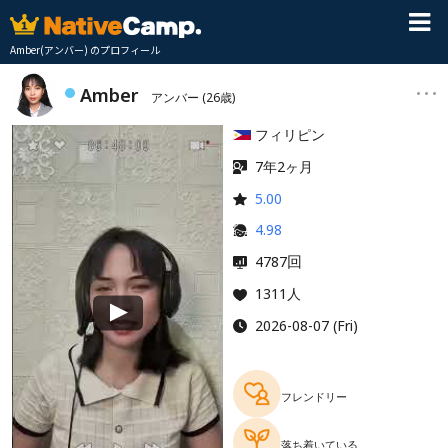
Amber(アンバー) のプロフィール
Amber
アンバー
(26歳)
フィリピン
7年2ヶ月
5.00
4.98
回
4787
1311人
2026-08-07 (Fri)
フレンドリー
落ち着いている