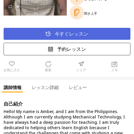
聞き上手
今すぐレッスン
予約レッスン
お気に入り
更新
シェア
メモ
講師情報
レッスン詳細
レビュー
自己紹介
Hello! My name is Amber, and I am from the Philippines.
Although I am currently studying Mechanical Technology, I
have always had a deep passion for teaching. I am truly
dedicated to helping others learn English because I
understand the challenges that come with studying a new