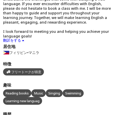
language. If you ever encounter difficulties with English,
please do not hesitate to book a class with me. I will be more
than happy to guide and support you throughout your
learning journey. Together, we will make learning English a
pleasant, engaging, and rewarding experience.
I look forward to meeting you and helping you achieve your
language goals!
翻訳をする
居住地
フィリピン
•
マニラ
特徴
フリートークが得意
趣味
Reading books
Music
Singing
Swimming
Learning new languag
職歴