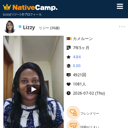
Lizzy(リジー) のプロフィール
Lizzy
リジー
(36歳)
カメルーン
7年5ヶ月
4.84
0.00
回
4921
1081人
2026-07-02 (Thu)
フレンドリー
説明がうまい