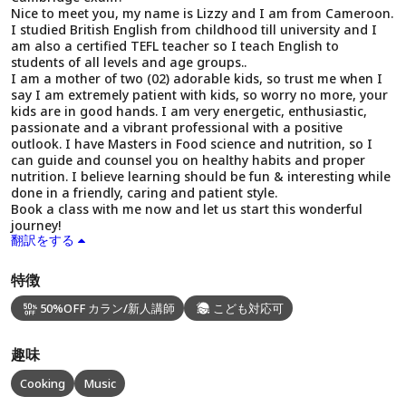
Nice to meet you, my name is Lizzy and I am from Cameroon.
I studied British English from childhood till university and I
am also a certified TEFL teacher so I teach English to
students of all levels and age groups..
I am a mother of two (02) adorable kids, so trust me when I
say I am extremely patient with kids, so worry no more, your
kids are in good hands. I am very energetic, enthusiastic,
passionate and a vibrant professional with a positive
outlook. I have Masters in Food science and nutrition, so I
can guide and counsel you on healthy habits and proper
nutrition. I believe learning should be fun & interesting while
done in a friendly, caring and patient style.
Book a class with me now and let us start this wonderful
journey!
翻訳をする
特徴
50%OFF カラン/新人講師
こども対応可
趣味
Cooking
Music