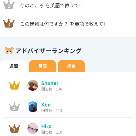
今のところ を英語で教えて!
この建物は何ですか？ を英語で教えて!
アドバイザーランキング
週間
月間
総合
Shohei
回答数：138
Ken
回答数：119
Hiro
回答数：110