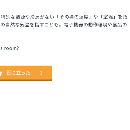
ure" は、特別な熱源や冷房がない「その場の温度」や「室温」を指
外の自然な気温を指すことも。電子機器の動作環境や食品の
is room?
役に立った
｜
0