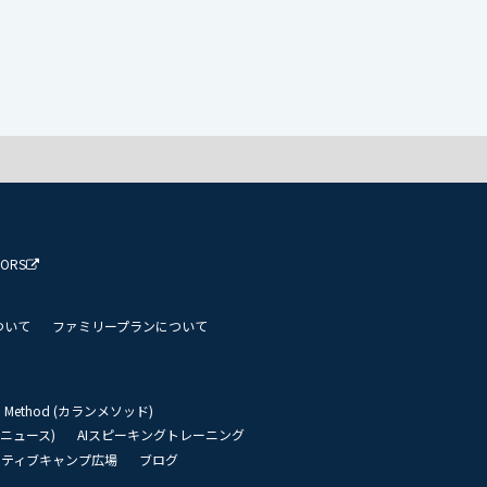
TORS
ついて
ファミリープランについて
an Method (カランメソッド)
リーニュース)
AIスピーキングトレーニング
イティブキャンプ広場
ブログ