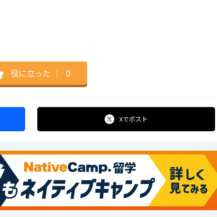
役に立った
｜
0
Xで
ポスト