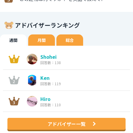
アドバイザーランキング
週間
月間
総合
Shohei
回答数：138
Ken
回答数：119
Hiro
回答数：110
アドバイザー一覧